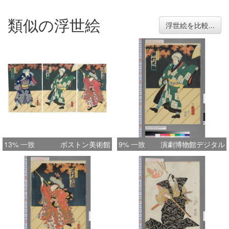
類似の浮世絵
浮世絵を比較...
13% 一致
ボストン美術館
9% 一致
演劇博物館デジタル