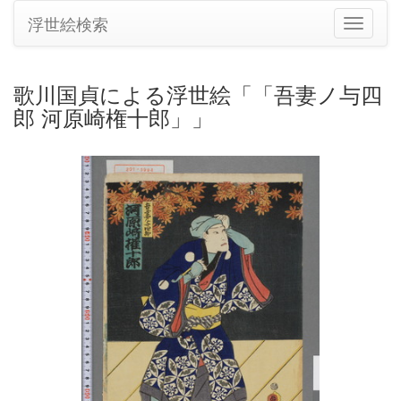
浮世絵検索
ナ
ビ
ゲ
ー
歌川国貞による浮世絵「「吾妻ノ与四
シ
郎 河原崎権十郎」」
ョ
ン
の
切
り
替
え