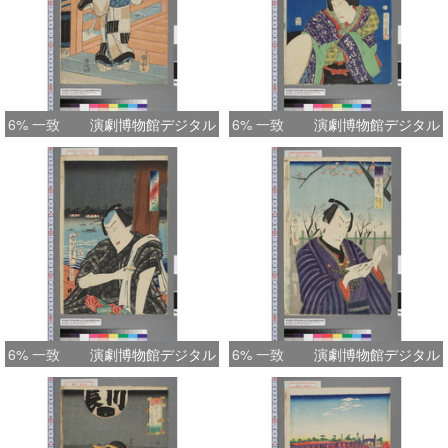
6% 一致
演劇博物館デジタル
6% 一致
演劇博物館デジタル
6% 一致
演劇博物館デジタル
6% 一致
演劇博物館デジタル