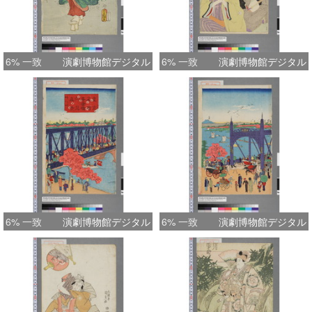
6% 一致
演劇博物館デジタル
6% 一致
演劇博物館デジタル
6% 一致
演劇博物館デジタル
6% 一致
演劇博物館デジタル