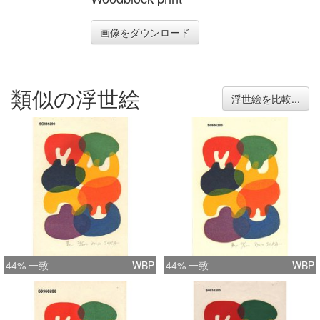
画像をダウンロード
類似の浮世絵
浮世絵を比較...
44% 一致
WBP
44% 一致
WBP