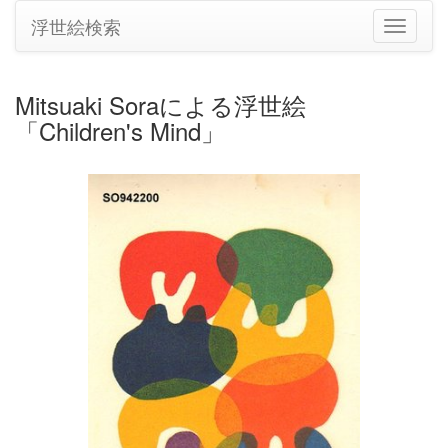
浮世絵検索
ナ
ビ
ゲ
ー
Mitsuaki Soraによる浮世絵
シ
「Children's Mind」
ョ
ン
の
切
り
替
え