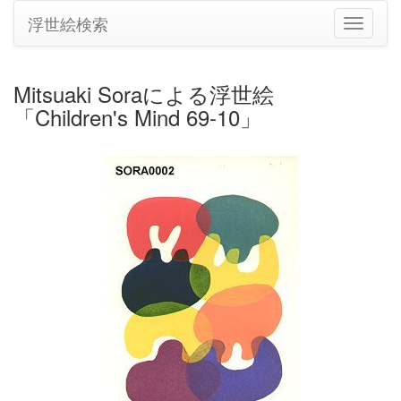
浮世絵検索
ナ
ビ
ゲ
ー
Mitsuaki Soraによる浮世絵
シ
「Children's Mind 69-10」
ョ
ン
の
切
り
替
え