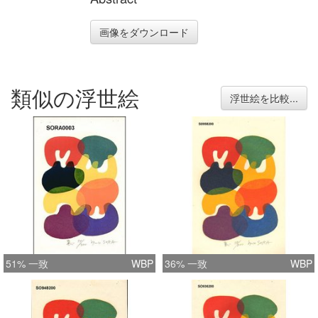
画像をダウンロード
類似の浮世絵
浮世絵を比較...
51% 一致
WBP
36% 一致
WBP