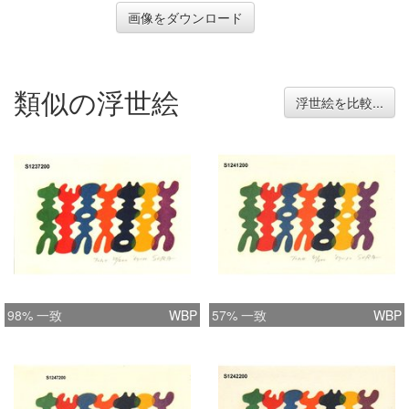
画像をダウンロード
類似の浮世絵
浮世絵を比較...
98% 一致
WBP
57% 一致
WBP