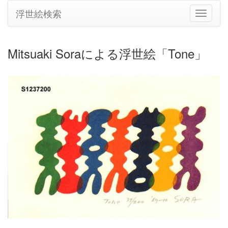
浮世絵検索
ナ
ビ
ゲ
ー
Mitsuaki Soraによる浮世絵「Tone」
シ
ョ
ン
の
切
り
替
え