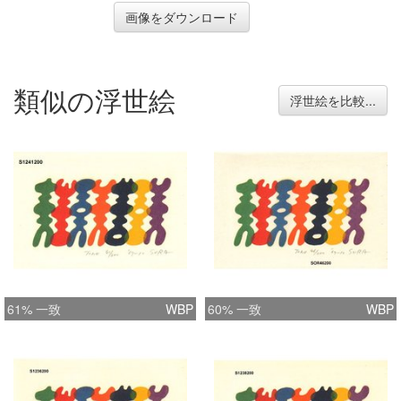
画像をダウンロード
類似の浮世絵
浮世絵を比較...
61% 一致
WBP
60% 一致
WBP