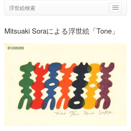
浮世絵検索
ナ
ビ
ゲ
ー
Mitsuaki Soraによる浮世絵「Tone」
シ
ョ
ン
の
切
り
替
え