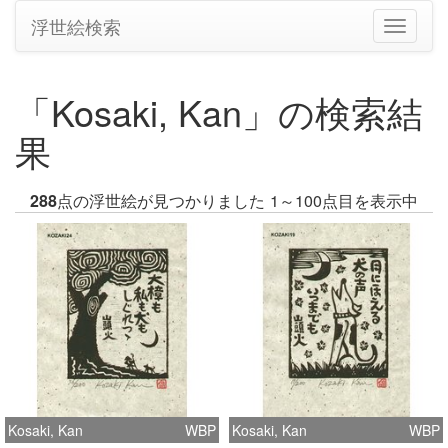
浮世絵検索
ナ
ビ
ゲ
ー
「Kosaki, Kan」の検索結
シ
ョ
果
ン
の
切
288
点の浮世絵が見つかりました
1～100点目を表示中
り
替
え
Kosaki, Kan
WBP
Kosaki, Kan
WBP