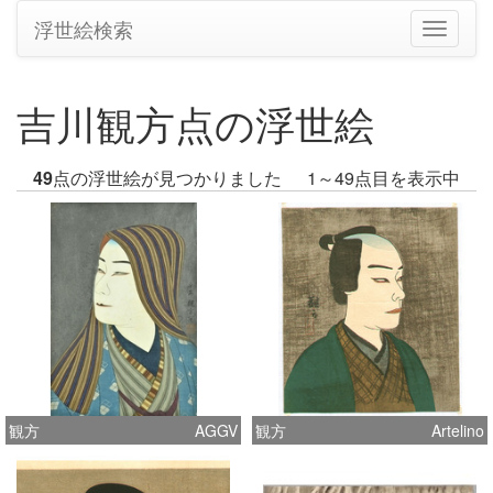
浮世絵検索
ナ
ビ
ゲ
ー
吉川観方点の浮世絵
シ
ョ
ン
49
点の浮世絵が見つかりました
1～49点目を表示中
の
切
り
替
え
観方
AGGV
観方
Artelino