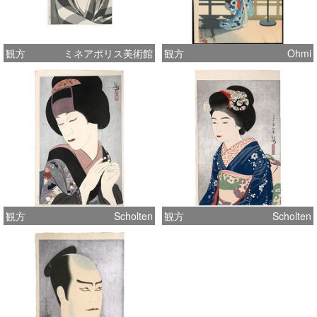
観方
ミネアポリス美術館
観方
Ohmi
観方
Scholten
観方
Scholten