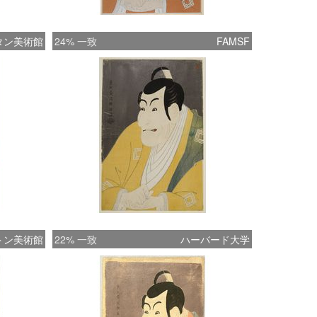
タン美術館
24% 一致
FAMSF
トン美術館
22% 一致
ハーバード大学