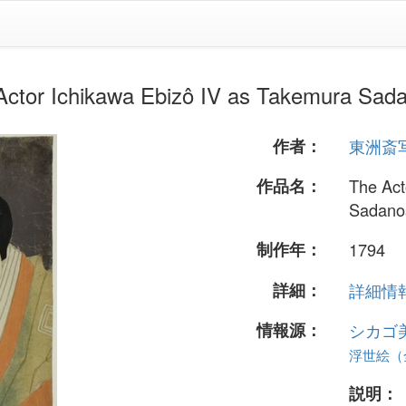
hikawa Ebizô IV as Takemura Sada
作者：
東洲斎
作品名：
The Act
Sadano
制作年：
1794
詳細：
詳細情報.
情報源：
シカゴ
浮世絵（全
説明：