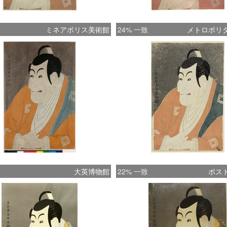
ミネアポリス美術館
24% 一致
メトロポリ
大英博物館
22% 一致
ボス