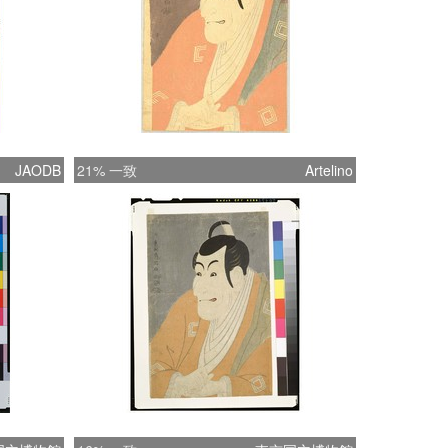
JAODB
21% 一致
Artelino