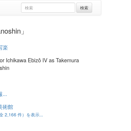
noshin」
写楽
or Ichikawa Ebizô IV as Takemura
shin
..
美術館
 2,166 件）を表示...