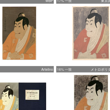
WBP
17% 一致
東京
Artelino
16% 一致
メトロポリ