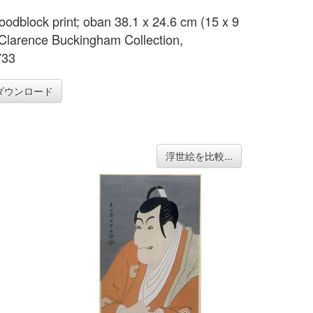
oodblock print; oban 38.1 x 24.6 cm (15 x 9
) Clarence Buckingham Collection,
733
ダウンロード
浮世絵を比較...