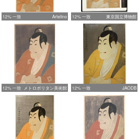
12% 一致
Artelino
12% 一致
東京国立博物館
12% 一致
メトロポリタン美術館
12% 一致
JAODB