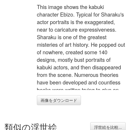
This image shows the kabuki
character Ebizo. Typical for Sharaku's
actor portraits is the exaggerated,
near to caricature expressiveness.
Sharaku is one of the greatest
misteries of art history. He popped out
of nowhere, created some 140
designs, mostly bust portraits of
kabuki actors, and then disappeared
from the scene. Numerous theories
have been developed and countless
books were written trying to give an
answer to one of the biggest enigmas
画像をダウンロード
in art history. Prints by Sharaku are
among the rarest and most expensive
ukiyo-e. Prices for a Sharaku panel
類似の浮世絵
can easily exceed 100,000 USD and
浮世絵を比較...