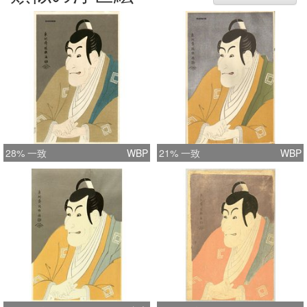
is nevertheless not offered more than
once or twice per year. .
28% 一致
WBP
21% 一致
WBP