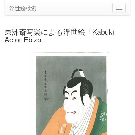
浮世絵検索
ナ
ビ
ゲ
ー
東洲斎写楽による浮世絵「Kabuki
シ
Actor Ebizo」
ョ
ン
の
切
り
替
え