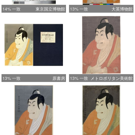
14% 一致
東京国立博物館
13% 一致
大英博物館
13% 一致
原書房
13% 一致
メトロポリタン美術館