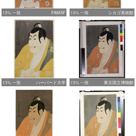
13% 一致
FAMSF
13% 一致
シカゴ美術館
13% 一致
ハーバード大学
13% 一致
東京国立博物館