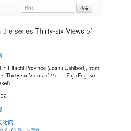
 series Thirty-six Views of
斎
i in Hitachi Province (Joshu Ushibori), from
ies Thirty-six Views of Mount Fuji (Fugaku
kkei).
-32
..
美術館
 2,166 件）を表示...