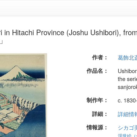
i Province (Joshu Ushibori), from the
.」
作者：
葛飾北
作品名：
Ushibor
the ser
sanjoro
制作年：
c. 1830
詳細：
詳細情報.
情報源：
シカゴ
浮世絵（全