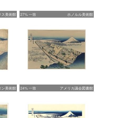
リス美術館
27% 一致
ホノルル美術館
タン美術館
24% 一致
アメリカ議会図書館