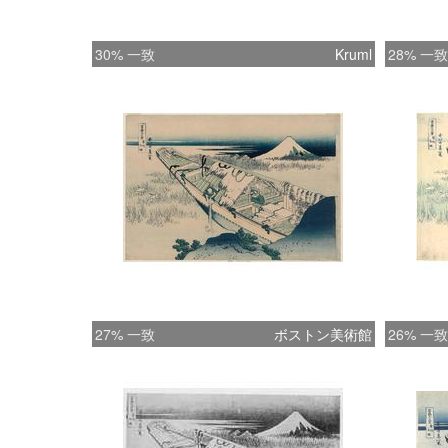
30% 一致
Kruml
28% 一致
27% 一致
ボストン美術館
26% 一致