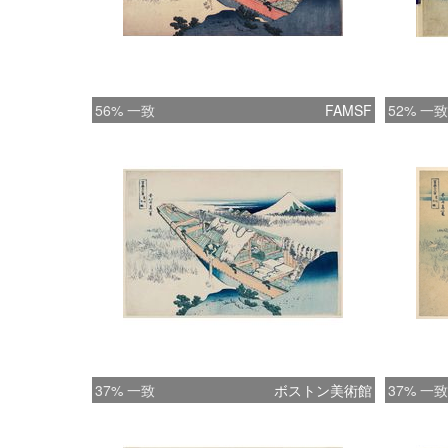
56% 一致
FAMSF
52% 一致
37% 一致
ボストン美術館
37% 一致