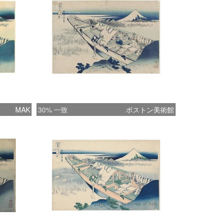
MAK
30% 一致
ボストン美術館