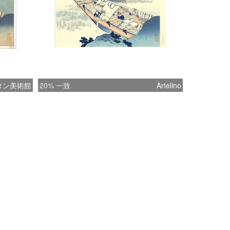
タン美術館
20% 一致
Artelino