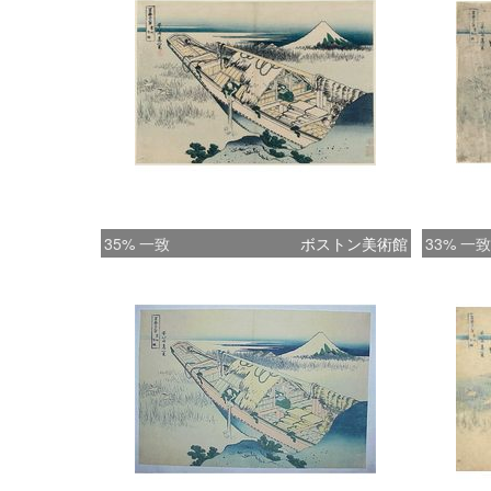
35% 一致
ボストン美術館
33% 一致