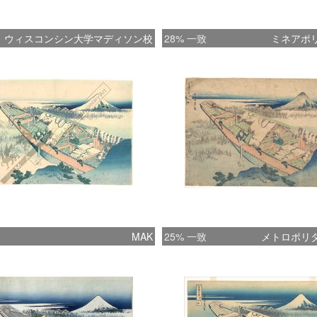
ウィスコンシン大学マディソン校
28% 一致
ミネアポ
MAK
25% 一致
メトロポリ