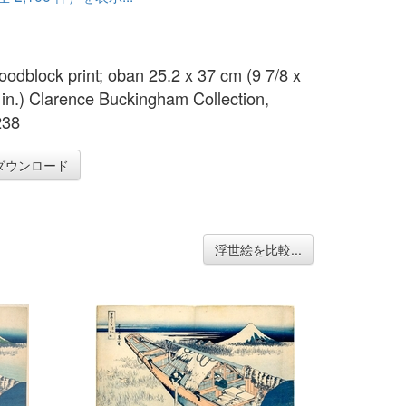
oodblock print; oban 25.2 x 37 cm (9 7/8 x
 in.) Clarence Buckingham Collection,
238
ダウンロード
浮世絵を比較...