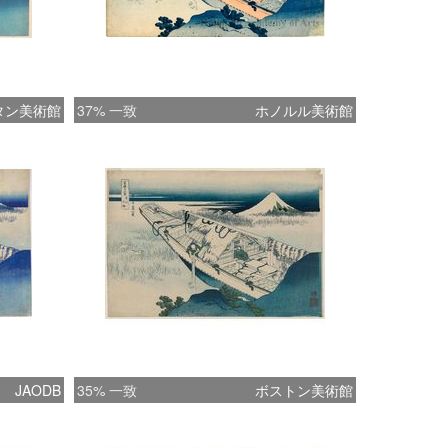
タン美術館
37% 一致
ホノルル美術館
JAODB
35% 一致
ボストン美術館