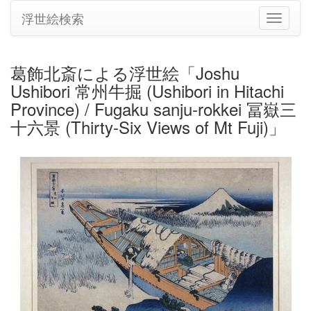
浮世絵検索
ナ
ビ
ゲ
ー
葛飾北斎による浮世絵「Joshu
シ
Ushibori 常州牛掘 (Ushibori in Hitachi
ョ
ン
Province) / Fugaku sanju-rokkei 冨嶽三
の
十六景 (Thirty-Six Views of Mt Fuji)」
切
り
替
え