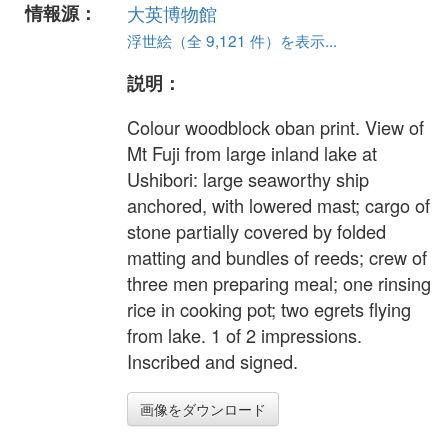
情報源：
大英博物館
浮世絵（全 9,121 件）を表示...
説明：
Colour woodblock oban print. View of
Mt Fuji from large inland lake at
Ushibori: large seaworthy ship
anchored, with lowered mast; cargo of
stone partially covered by folded
matting and bundles of reeds; crew of
three men preparing meal; one rinsing
rice in cooking pot; two egrets flying
from lake. 1 of 2 impressions.
Inscribed and signed.
画像をダウンロード