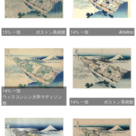
15% 一致
ボストン美術館
14% 一致
Artelino
14% 一致
ウィスコンシン大学マディソン
14% 一致
ボストン美術館
校