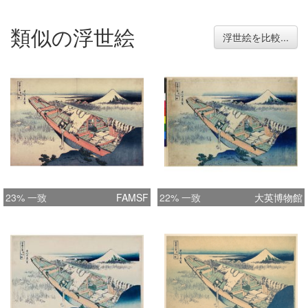
類似の浮世絵
浮世絵を比較...
23% 一致
FAMSF
22% 一致
大英博物館