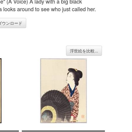
e" (A Voice) A lady with a big black
a looks around to see who just called her.
ダウンロード
浮世絵を比較...