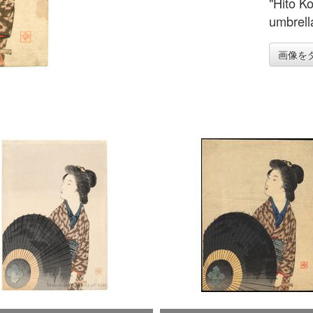
"Hito Ko
umbrell
画像を