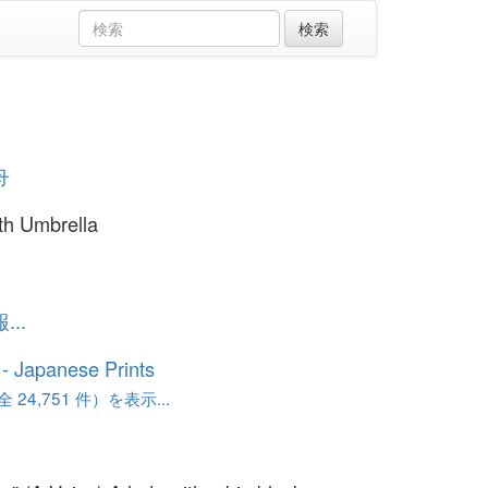
舟
th Umbrella
..
o - Japanese Prints
24,751 件）を表示...