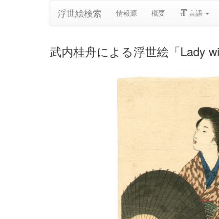
浮世絵検索
情報源
概要
言語
武内桂舟による浮世絵「Lady with 