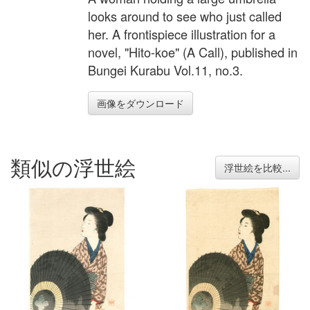
looks around to see who just called
her. A frontispiece illustration for a
novel, "Hito-koe" (A Call), published in
Bungei Kurabu Vol.11, no.3.
画像をダウンロード
類似の浮世絵
浮世絵を比較...