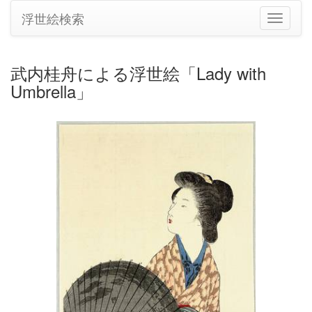
浮世絵検索
ナ
ビ
ゲ
ー
武内桂舟による浮世絵「Lady with
シ
Umbrella」
ョ
ン
の
切
り
替
え