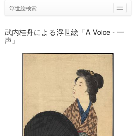
浮世絵検索
ナ
ビ
ゲ
ー
武内桂舟による浮世絵「A Voice - 一
シ
声」
ョ
ン
の
切
り
替
え