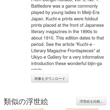
Battledore was a game commonly
played by young ladies in Meiji-Era
Japan. Kuchi-e prints were foldout
prints placed at the front of Japanese
literary magazines in the 1890s to
about 1910. This edition dates to that
period. See the article "Kuchi-e -
Literary Magazine Frontispieces" at
Ukiyo-e Gallery for a very informative
introduction these wonderful bijin-ga
prints.
画像をダウンロード
類似の浮世絵
浮世絵を比較...