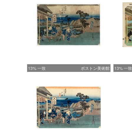
13% 一致
ボストン美術館
13% 一致