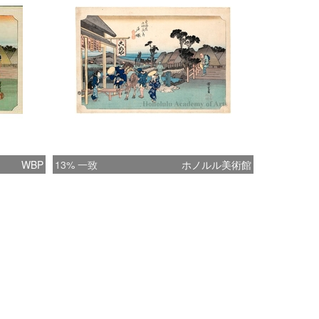
WBP
13% 一致
ホノルル美術館