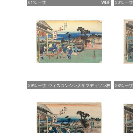
61% 一致
WBP
33% 一致
29% 一致
ウィスコンシン大学マディソン校
28% 一致