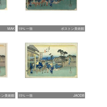
MAK
19% 一致
ボストン美術館
トン美術館
15% 一致
JAODB