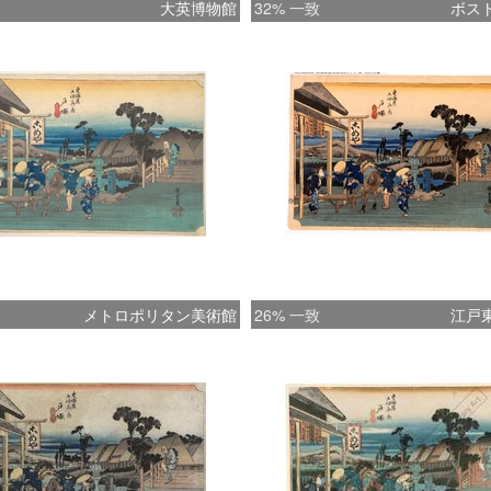
大英博物館
32% 一致
ボス
メトロポリタン美術館
26% 一致
江戸