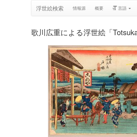
浮世絵検索
情報源
概要
言語
歌川広重による浮世絵「Totsuka - H