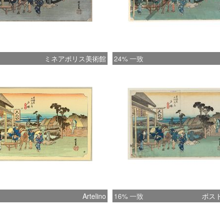
ミネアポリス美術館
24% 一致
Artelino
16% 一致
ボス