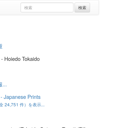
重
 - Hoiedo Tokaido
..
o - Japanese Prints
24,751 件）を表示...