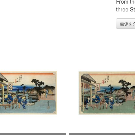
From th
three St
画像を