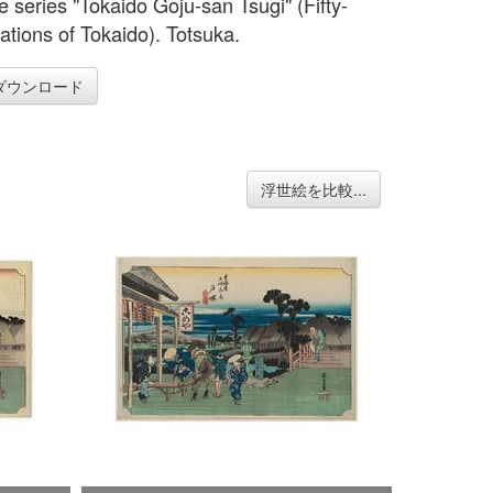
e series "Tokaido Goju-san Tsugi" (Fifty-
ations of Tokaido). Totsuka.
ダウンロード
浮世絵を比較...