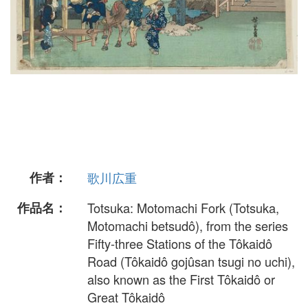
作者：
歌川広重
作品名：
Totsuka: Motomachi Fork (Totsuka,
Motomachi betsudô), from the series
Fifty-three Stations of the Tôkaidô
Road (Tôkaidô gojûsan tsugi no uchi),
also known as the First Tôkaidô or
Great Tôkaidô