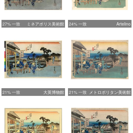
27% 一致
ミネアポリス美術館
24% 一致
Artelino
21% 一致
大英博物館
21% 一致
メトロポリタン美術館