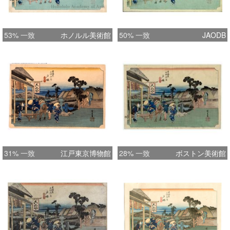
53% 一致
ホノルル美術館
50% 一致
JAODB
31% 一致
江戸東京博物館
28% 一致
ボストン美術館