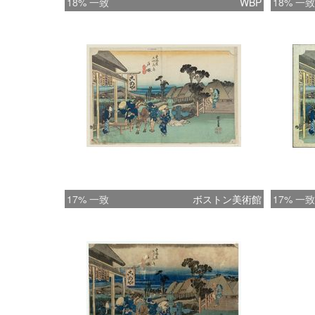
18% 一致
WBP
18% 一致
17% 一致
ボストン美術館
17% 一致