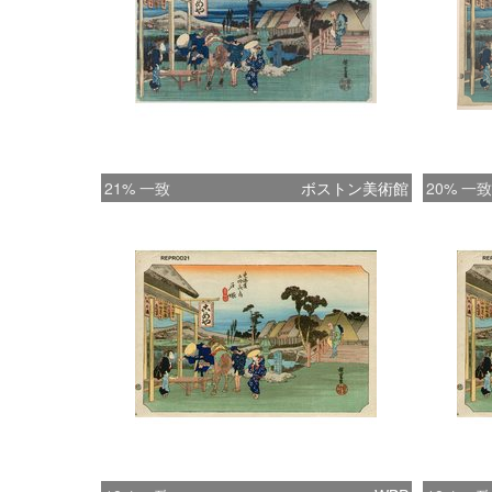
21% 一致
ボストン美術館
20% 一致