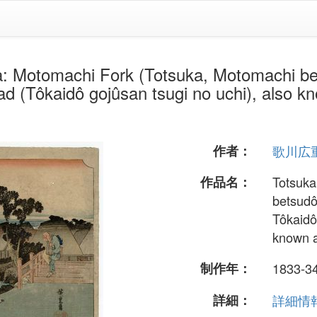
hi Fork (Totsuka, Motomachi betsudô)
ad (Tôkaidô gojûsan tsugi no uchi), also kn
作者：
歌川広
作品名：
Totsuka
betsudô)
Tôkaidô
known a
制作年：
1833-3
詳細：
詳細情報.