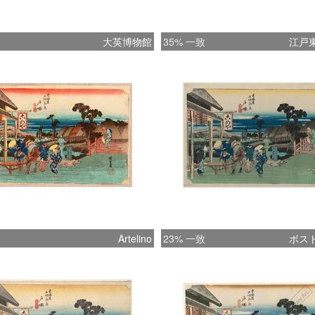
大英博物館
35% 一致
江戸
Artelino
23% 一致
ボス