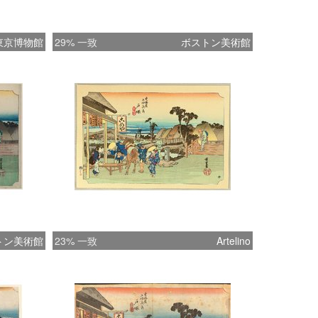
東京博物館
29% 一致
ボストン美術館
トン美術館
23% 一致
Artelino