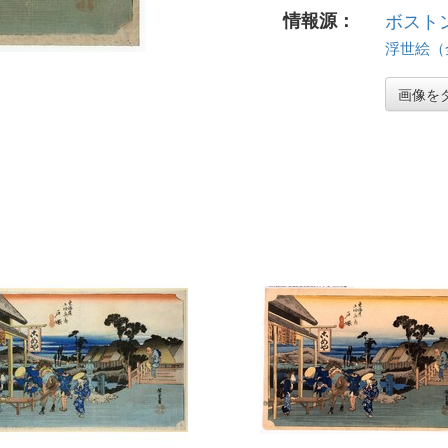
情報源：
ボスト
浮世絵（全 
画像を