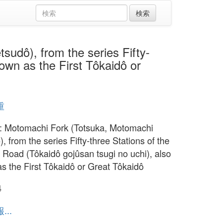
, from the series Fifty-
own as the First Tôkaidô or
重
: Motomachi Fork (Totsuka, Motomachi
, from the series Fifty-three Stations of the
 Road (Tôkaidô gojûsan tsugi no uchi), also
s the First Tôkaidô or Great Tôkaidô
4
..