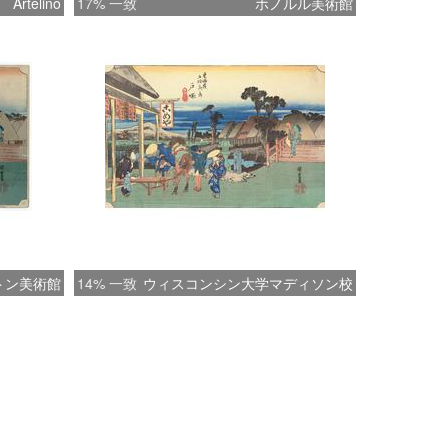
Artelino
17% 一致
ホノルル美術館
トン美術館
14% 一致
ウィスコンシン大学マディソン校