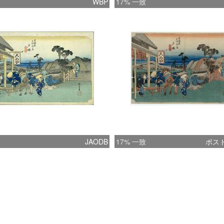
WBP
17% 一致
JAODB
17% 一致
ボス