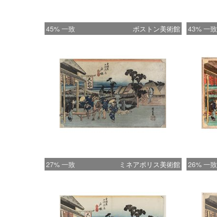
45% 一致
ボストン美術館
43% 一致
27% 一致
ミネアポリス美術館
26% 一致