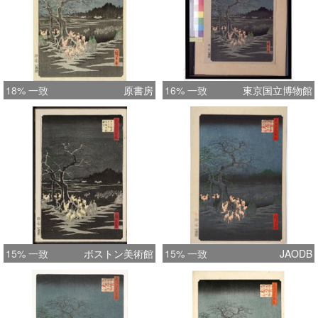
18% 一致
原書房
16% 一致
東京国立博物館
15% 一致
ボストン美術館
15% 一致
JAODB