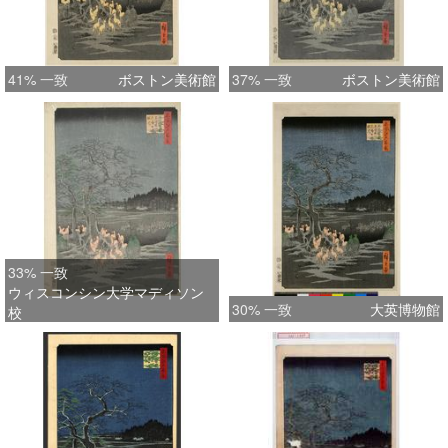
41% 一致
ボストン美術館
37% 一致
ボストン美術館
33% 一致
ウィスコンシン大学マディソン
30% 一致
大英博物館
校