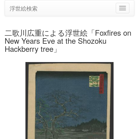
浮世絵検索
ナ
ビ
ゲ
ー
二歌川広重による浮世絵「Foxfires on
シ
New Years Eve at the Shozoku
ョ
ン
Hackberry tree」
の
切
り
替
え