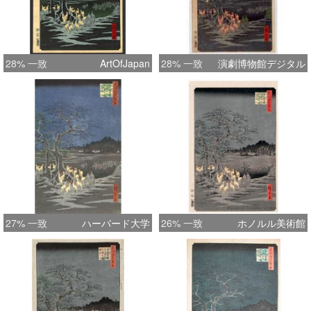
28% 一致
ArtOfJapan
28% 一致
演劇博物館デジタル
27% 一致
ハーバード大学
26% 一致
ホノルル美術館