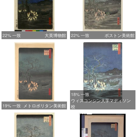
22% 一致
大英博物館
22% 一致
ボストン美術館
18% 一致
ウィスコンシン大学マディソン
19% 一致
メトロポリタン美術館
校