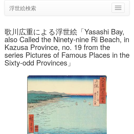
浮世絵検索
ナ
ビ
ゲ
ー
歌川広重による浮世絵「Yasashi Bay,
シ
also Called the Ninety-nine Ri Beach, in
ョ
ン
Kazusa Province, no. 19 from the
の
series Pictures of Famous Places in the
切
Sixty-odd Provinces」
り
替
え