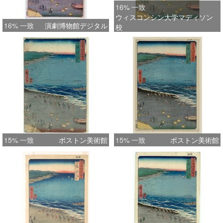
16% 一致
ウィスコンシン大学マディソン
16% 一致
演劇博物館デジタル
校
15% 一致
ボストン美術館
15% 一致
ボストン美術館