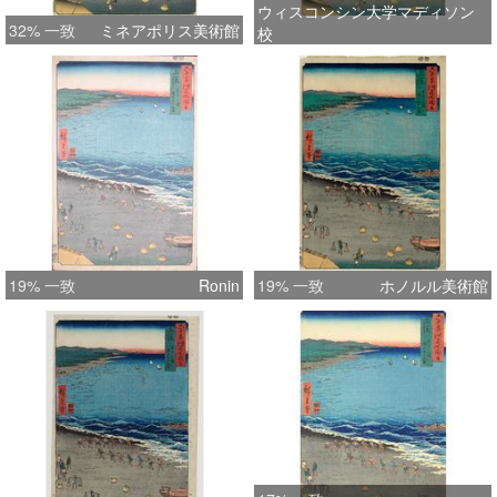
ウィスコンシン大学マディソン
32% 一致
ミネアポリス美術館
校
19% 一致
Ronin
19% 一致
ホノルル美術館