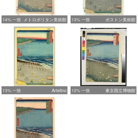
14% 一致
メトロポリタン美術館
13% 一致
ボストン美術館
13% 一致
Artelino
12% 一致
東京国立博物館