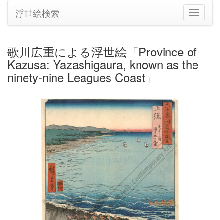
浮世絵検索
ナ
ビ
ゲ
ー
歌川広重による浮世絵「Province of
シ
Kazusa: Yazashigaura, known as the
ョ
ン
ninety-nine Leagues Coast」
の
切
り
替
え