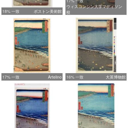
17% 一致
ウィスコンシン大学マディソン
18% 一致
ボストン美術館
校
17% 一致
Artelino
16% 一致
大英博物館