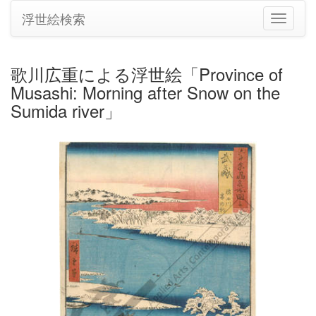
浮世絵検索
ナ
ビ
ゲ
ー
歌川広重による浮世絵「Province of
シ
Musashi: Morning after Snow on the
ョ
ン
Sumida river」
の
切
り
替
え