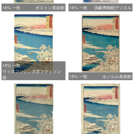
18% 一致
ボストン美術館
18% 一致
演劇博物館デジタル
18% 一致
ウィスコンシン大学マディソン
15% 一致
ホノルル美術館
校