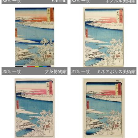
38% 一致
Artelino
33% 一致
ホノルル美術館
25% 一致
大英博物館
21% 一致
ミネアポリス美術館