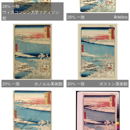
28% 一致
ウィスコンシン大学マディソン
25% 一致
Artelino
校
20% 一致
ホノルル美術館
20% 一致
ボストン美術館