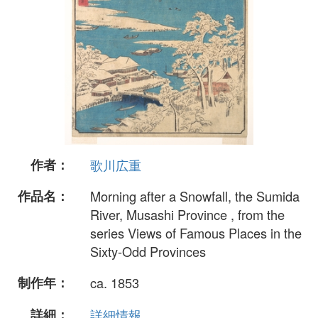
作者：
歌川広重
作品名：
Morning after a Snowfall, the Sumida
River, Musashi Province , from the
series Views of Famous Places in the
Sixty-Odd Provinces
制作年：
ca. 1853
詳細：
詳細情報...