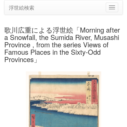
浮世絵検索
ナ
ビ
ゲ
ー
歌川広重による浮世絵「Morning after
シ
a Snowfall, the Sumida River, Musashi
ョ
ン
Province , from the series Views of
の
Famous Places in the Sixty-Odd
切
Provinces」
り
替
え