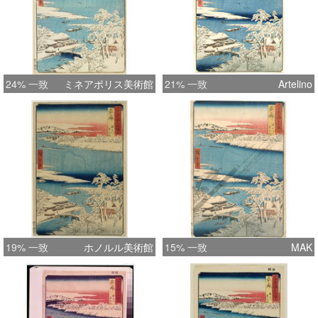
24% 一致
ミネアポリス美術館
21% 一致
Artelino
19% 一致
ホノルル美術館
15% 一致
MAK