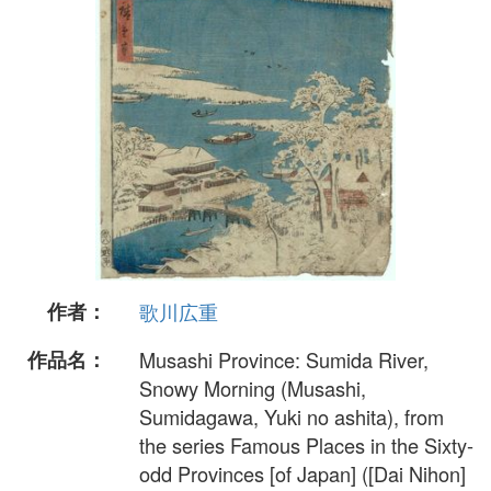
作者：
歌川広重
作品名：
Musashi Province: Sumida River,
Snowy Morning (Musashi,
Sumidagawa, Yuki no ashita), from
the series Famous Places in the Sixty-
odd Provinces [of Japan] ([Dai Nihon]