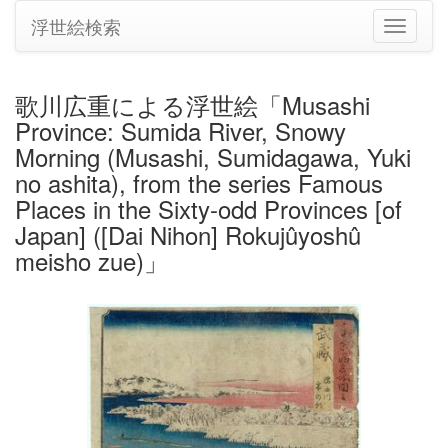
浮世絵検索
ナ
ビ
ゲ
ー
歌川広重による浮世絵「Musashi
シ
Province: Sumida River, Snowy
ョ
ン
Morning (Musashi, Sumidagawa, Yuki
の
no ashita), from the series Famous
切
Places in the Sixty-odd Provinces [of
り
Japan] ([Dai Nihon] Rokujûyoshû
替
え
meisho zue)」