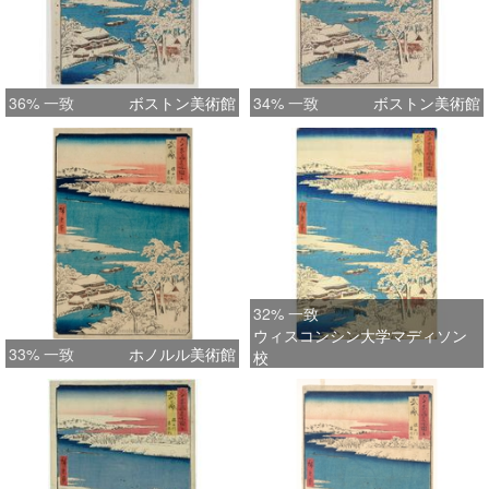
36% 一致
ボストン美術館
34% 一致
ボストン美術館
32% 一致
ウィスコンシン大学マディソン
33% 一致
ホノルル美術館
校