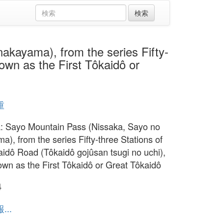
ama), from the series Fifty-
own as the First Tôkaidô or
重
: Sayo Mountain Pass (Nissaka, Sayo no
a), from the series Fifty-three Stations of
aidô Road (Tôkaidô gojûsan tsugi no uchi),
own as the First Tôkaidô or Great Tôkaidô
4
..