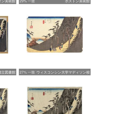
タン美術館
29% 一致
ボストン美術館
都立図書館
27% 一致
ウィスコンシン大学マディソン校