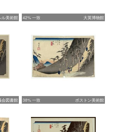
ルル美術館
42% 一致
大英博物館
議会図書館
38% 一致
ボストン美術館