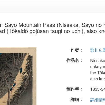
untain Pass (Nissaka, Sayo no nakay
ad (Tôkaidô gojûsan tsugi no uchi), also kn
作者：
歌川広
作品名：
Nissaka
nakayam
the Tôk
also kn
制作年：
1833-3
詳細：
詳細情報.