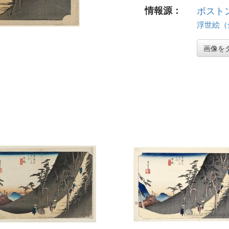
情報源：
ボスト
浮世絵（全 
画像を