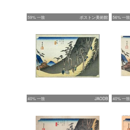
59% 一致
ボストン美術館
56% 一致
40% 一致
JAODB
40% 一致