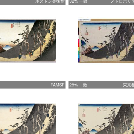
ボストン美術館
32% 一致
メトロポリ
FAMSF
28% 一致
東京