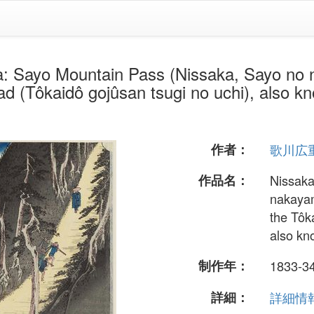
untain Pass (Nissaka, Sayo no nakay
ad (Tôkaidô gojûsan tsugi no uchi), also kn
作者：
歌川広
作品名：
Nissaka
nakayam
the Tôk
also kn
制作年：
1833-3
詳細：
詳細情報.