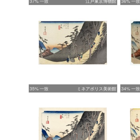
37% 一致
江戸東京博物館
36% 一致
35% 一致
ミネアポリス美術館
34% 一致