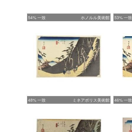
54% 一致
ホノルル美術館
53% 一致
48% 一致
ミネアポリス美術館
46% 一致