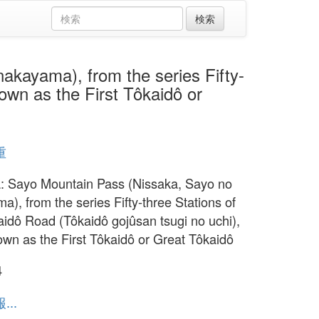
ama), from the series Fifty-
own as the First Tôkaidô or
重
: Sayo Mountain Pass (Nissaka, Sayo no
a), from the series Fifty-three Stations of
aidô Road (Tôkaidô gojûsan tsugi no uchi),
own as the First Tôkaidô or Great Tôkaidô
4
..