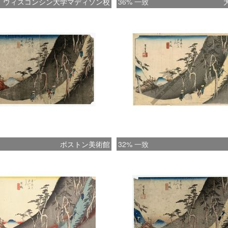
ウィスコンシン大学マディソン校
36% 一致
ボストン美術館
32% 一致