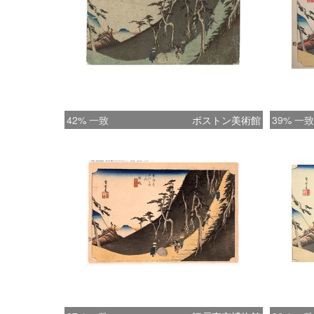
42% 一致
ボストン美術館
39% 一致