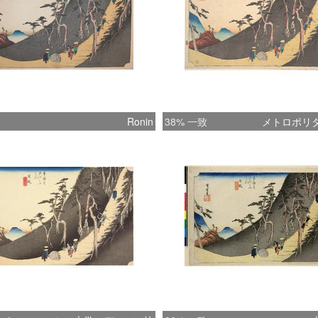
Ronin
38% 一致
メトロポリ