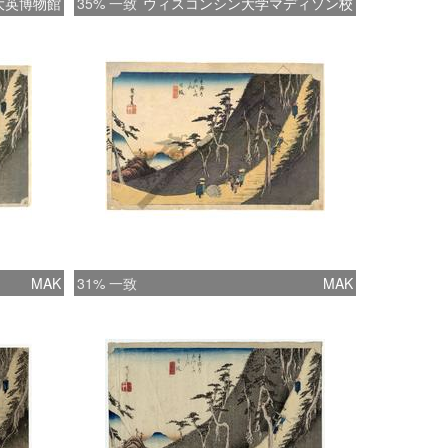
大英博物館
35% 一致
ウィスコンシン大学マディソン校
MAK
31% 一致
MAK