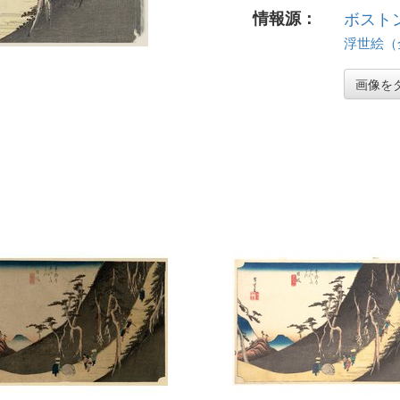
情報源：
ボスト
浮世絵（全 
画像を