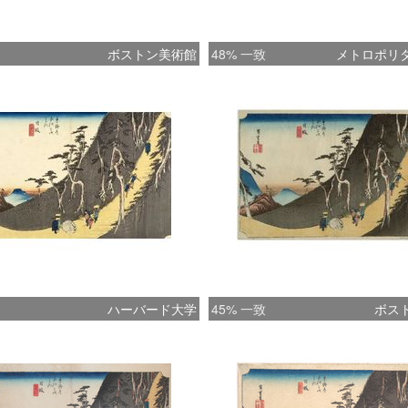
ボストン美術館
48% 一致
メトロポリ
ハーバード大学
45% 一致
ボス