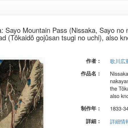
untain Pass (Nissaka, Sayo no nakay
ad (Tôkaidô gojûsan tsugi no uchi), also kn
作者：
歌川広
作品名：
Nissaka
nakayam
the Tôk
also kn
制作年：
1833-3
詳細：
詳細情報.