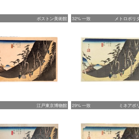
ボストン美術館
32% 一致
メトロポリ
江戸東京博物館
29% 一致
ミネアポ