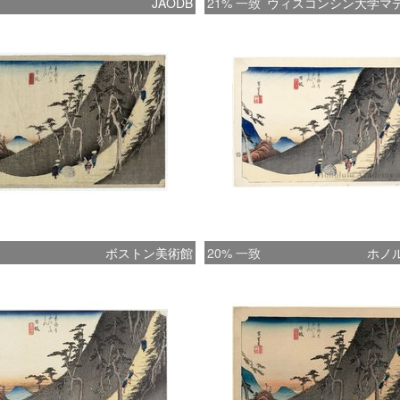
JAODB
21% 一致
ウィスコンシン大学マ
ボストン美術館
20% 一致
ホノ