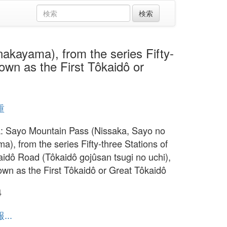
ama), from the series Fifty-
own as the First Tôkaidô or
重
: Sayo Mountain Pass (Nissaka, Sayo no
a), from the series Fifty-three Stations of
aidô Road (Tôkaidô gojûsan tsugi no uchi),
own as the First Tôkaidô or Great Tôkaidô
4
..