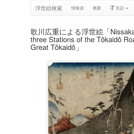
浮世絵検索
情報源
概要
言語
歌川広重による浮世絵「Nissaka: Sayo Mo
three Stations of the Tôkaidô Ro
Great Tôkaidô」