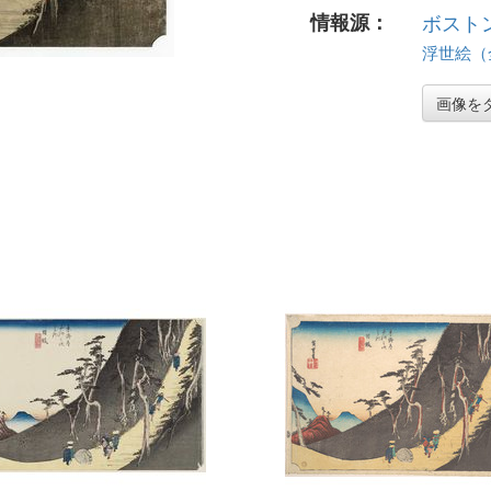
情報源：
ボスト
浮世絵（全 
画像を