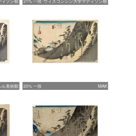
ディソン校
21% 一致
ウィスコンシン大学マディソン校
ルル美術館
20% 一致
MAK