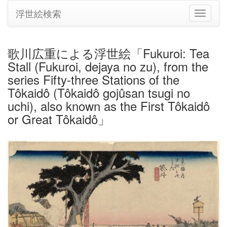
浮世絵検索
ナ
ビ
ゲ
ー
歌川広重による浮世絵「Fukuroi: Tea
シ
Stall (Fukuroi, dejaya no zu), from the
ョ
ン
series Fifty-three Stations of the
の
Tôkaidô (Tôkaidô gojûsan tsugi no
切
uchi), also known as the First Tôkaidô
り
or Great Tôkaidô」
替
え