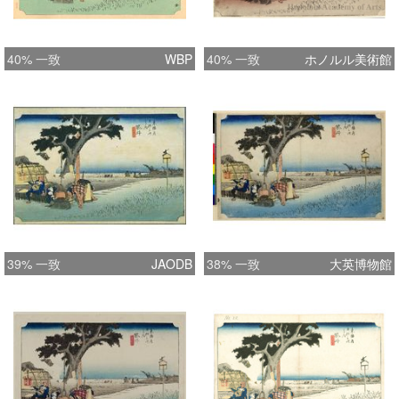
40% 一致
WBP
40% 一致
ホノルル美術館
39% 一致
JAODB
38% 一致
大英博物館