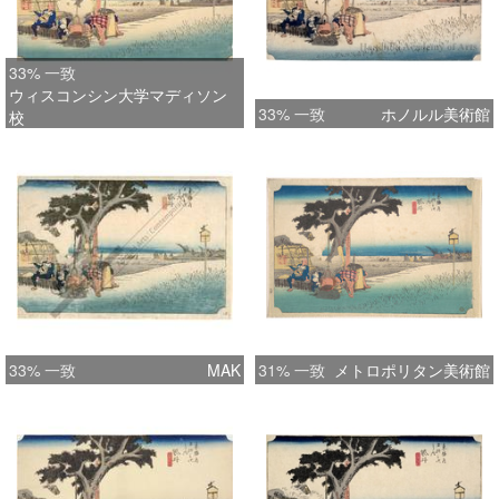
33% 一致
ウィスコンシン大学マディソン
33% 一致
ホノルル美術館
校
33% 一致
MAK
31% 一致
メトロポリタン美術館