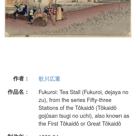
作者：
歌川広重
作品名：
Fukuroi: Tea Stall (Fukuroi, dejaya no
zu), from the series Fifty-three
Stations of the Tôkaidô (Tôkaidô
gojûsan tsugi no uchi), also known as
the First Tôkaidô or Great Tôkaidô