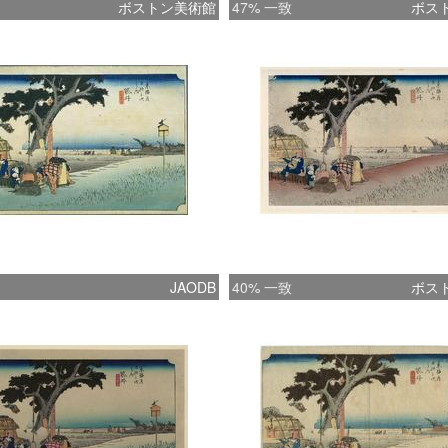
ボストン美術館
47% 一致
ボス
JAODB
40% 一致
ボス