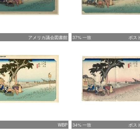
アメリカ議会図書館
37% 一致
ボス
WBP
34% 一致
ボス