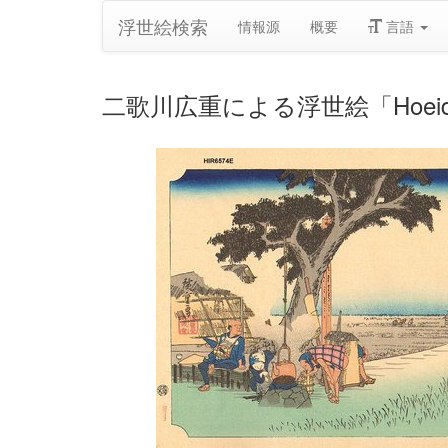
浮世絵検索
情報源
概要
言語
二歌川広重による浮世絵「Hoeido To