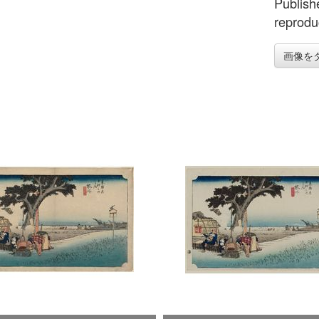
Publish
reprodu
画像を