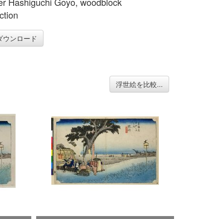
er Hashiguchi Goyo, woodblock
ction
ダウンロード
浮世絵を比較...