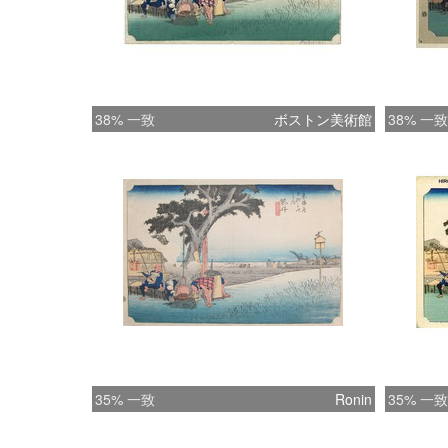
38% 一致
ボストン美術館
38% 一致
35% 一致
Ronin
35% 一致