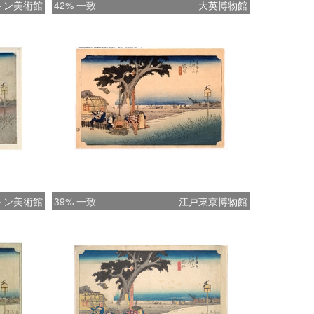
トン美術館
42% 一致
大英博物館
トン美術館
39% 一致
江戸東京博物館