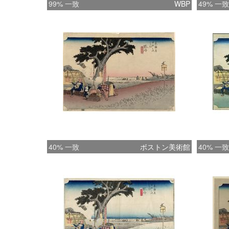
99% 一致
WBP
49% 一致
40% 一致
ボストン美術館
40% 一致