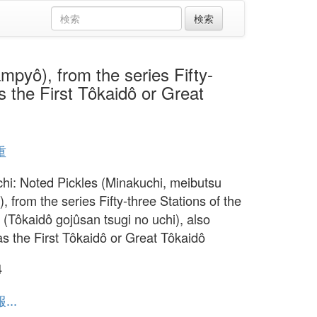
), from the series Fifty-
s the First Tôkaidô or Great
重
hi: Noted Pickles (Minakuchi, meibutsu
 from the series Fifty-three Stations of the
 (Tôkaidô gojûsan tsugi no uchi), also
s the First Tôkaidô or Great Tôkaidô
4
..