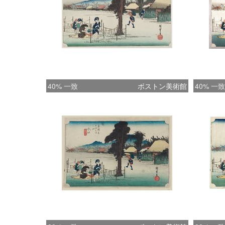
40% 一致
ボストン美術館
40% 一致