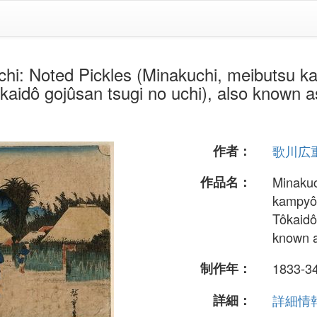
 Pickles (Minakuchi, meibutsu kampyô
ôkaidô gojûsan tsugi no uchi), also known a
作者：
歌川広
作品名：
Minakuc
kampyô),
Tôkaidô
known a
制作年：
1833-3
詳細：
詳細情報.