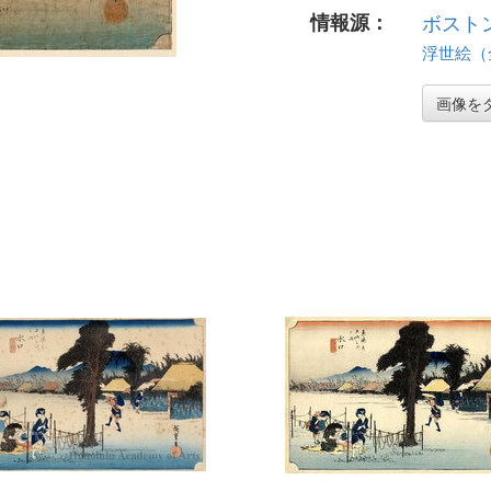
情報源：
ボスト
浮世絵（全 
画像を