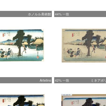
ホノルル美術館
44% 一致
Artelino
42% 一致
ミネアポ