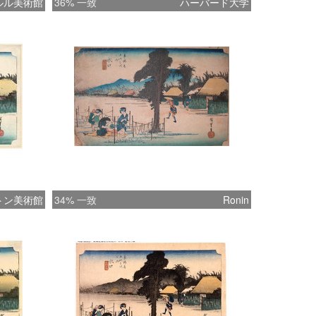
ルル美術館
36% 一致
ハーバード大学
トン美術館
34% 一致
Ronin