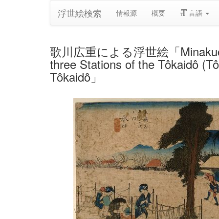
浮世絵検索
情報源
概要
言語
歌川広重による浮世絵「Minakuchi: Noted
three Stations of the Tôkaidô (T
Tôkaidô」