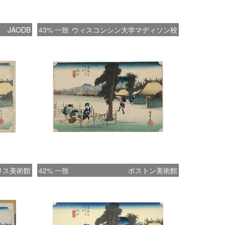
JAODB
43% 一致
ウィスコンシン大学マディソン校
リス美術館
42% 一致
ボストン美術館