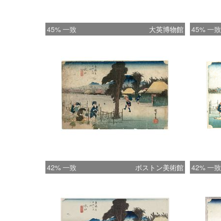
45% 一致
大英博物館
45% 一致
42% 一致
ボストン美術館
42% 一致