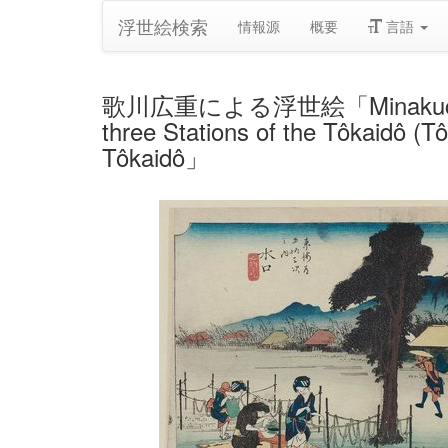
浮世絵検索
情報源
概要
言語
歌川広重による浮世絵「Minakuchi: Noted
three Stations of the Tôkaidô (T
Tôkaidô」