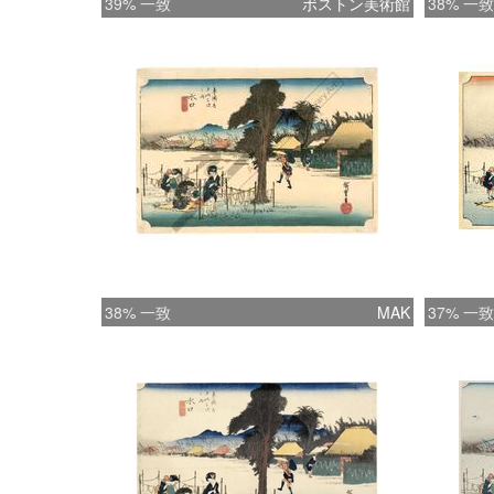
39% 一致
ボストン美術館
38% 一致
38% 一致
MAK
37% 一致