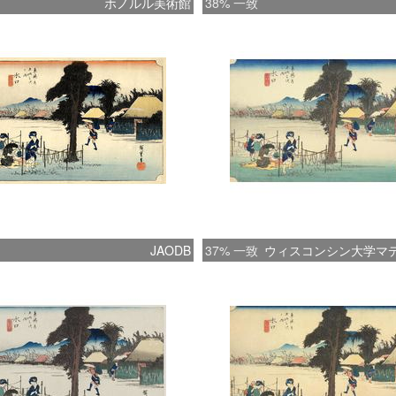
ホノルル美術館
38% 一致
JAODB
37% 一致
ウィスコンシン大学マ