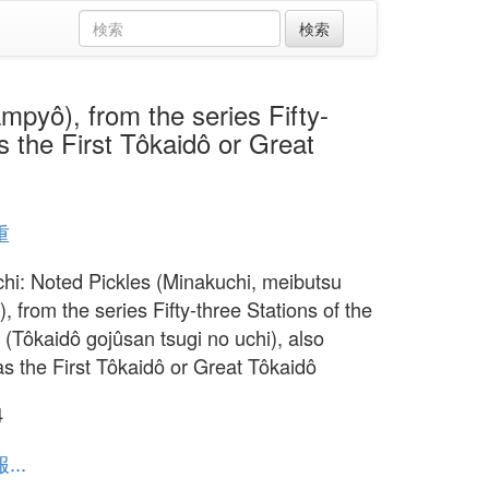
), from the series Fifty-
s the First Tôkaidô or Great
重
hi: Noted Pickles (Minakuchi, meibutsu
 from the series Fifty-three Stations of the
 (Tôkaidô gojûsan tsugi no uchi), also
s the First Tôkaidô or Great Tôkaidô
4
..