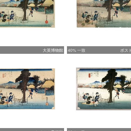
大英博物館
40% 一致
ボス