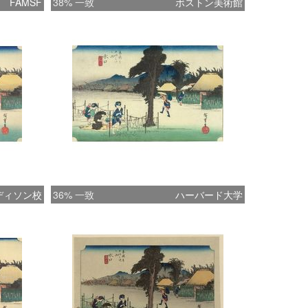
FAMSF
38% 一致
ボストン美術館
ディソン校
36% 一致
ハーバード大学