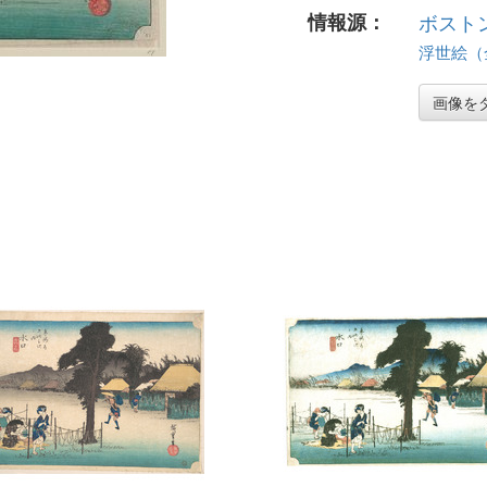
情報源：
ボスト
浮世絵（全 
画像を