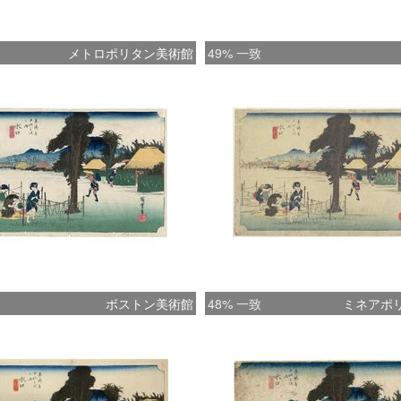
メトロポリタン美術館
49% 一致
ボストン美術館
48% 一致
ミネアポ