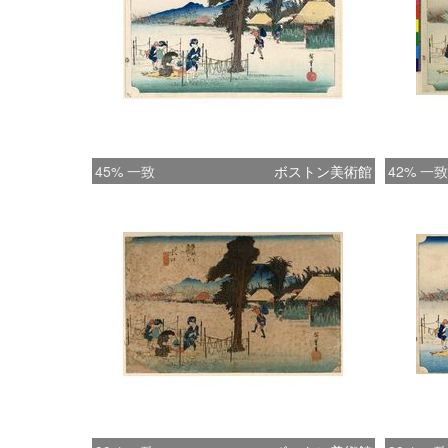
45% 一致
ボストン美術館
42% 一致