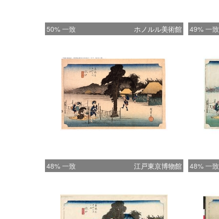
50% 一致
ホノルル美術館
49% 一致
48% 一致
江戸東京博物館
48% 一致