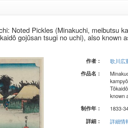
 Pickles (Minakuchi, meibutsu kampyô
ôkaidô gojûsan tsugi no uchi), also known a
作者：
歌川広
作品名：
Minakuc
kampyô),
Tôkaidô
known a
制作年：
1833-3
詳細：
詳細情報.