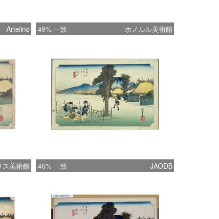
Artelino
49% 一致
ホノルル美術館
リス美術館
46% 一致
JAODB