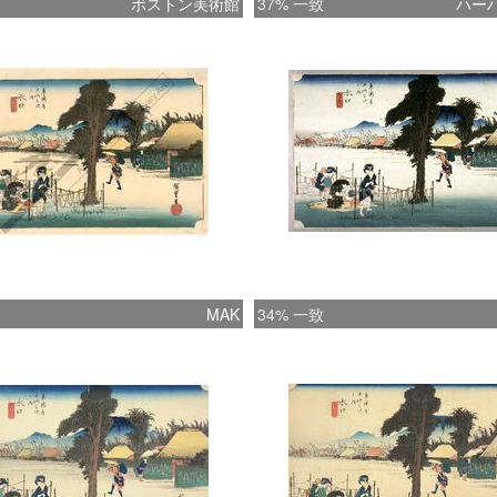
ボストン美術館
37% 一致
ハー
MAK
34% 一致