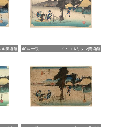
ルル美術館
40% 一致
メトロポリタン美術館