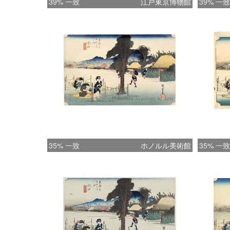
39% 一致
江戸東京博物館
39% 一致
35% 一致
ホノルル美術館
35% 一致