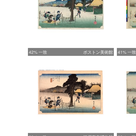
42% 一致
ボストン美術館
41% 一致