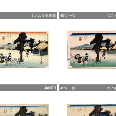
ホノルル美術館
45% 一致
ボス
JAODB
42% 一致
ホノ