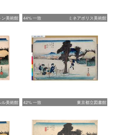
トン美術館
44% 一致
ミネアポリス美術館
ルル美術館
42% 一致
東京都立図書館