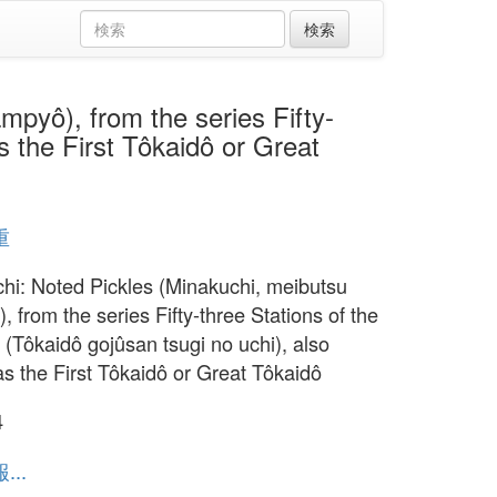
), from the series Fifty-
s the First Tôkaidô or Great
重
hi: Noted Pickles (Minakuchi, meibutsu
 from the series Fifty-three Stations of the
 (Tôkaidô gojûsan tsugi no uchi), also
s the First Tôkaidô or Great Tôkaidô
4
..