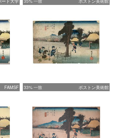
バード大学
35% 一致
ボストン美術館
FAMSF
33% 一致
ボストン美術館