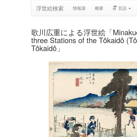
浮世絵検索
情報源
概要
言語
歌川広重による浮世絵「Minakuchi: Noted
three Stations of the Tôkaidô (T
Tôkaidô」