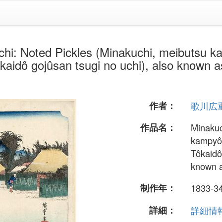
 Pickles (Minakuchi, meibutsu kampyô
ôkaidô gojûsan tsugi no uchi), also known a
作者：
歌川広
作品名：
Minakuc
kampyô),
Tôkaidô
known a
制作年：
1833-3
詳細：
詳細情報.