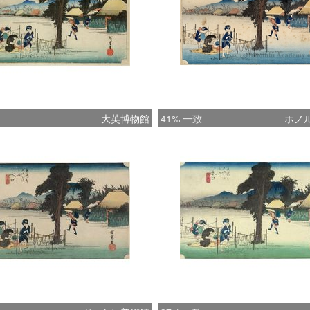
大英博物館
41% 一致
ホノ