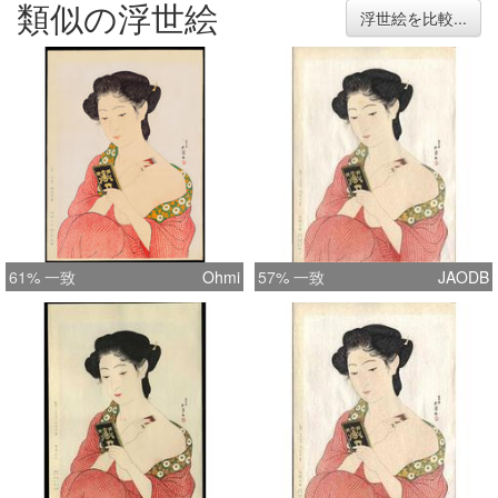
類似の浮世絵
Kimono" in large format, making a
浮世絵を比較...
total of 13 prints for this normally 12-
print set. The set is complete with
documentation (in Japanese) and
large canvas tatou album case. See
full details of this set here.
61% 一致
Ohmi
57% 一致
JAODB