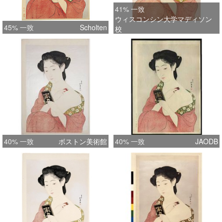
41% 一致
ウィスコンシン大学マディソン
45% 一致
Scholten
校
40% 一致
ボストン美術館
40% 一致
JAODB