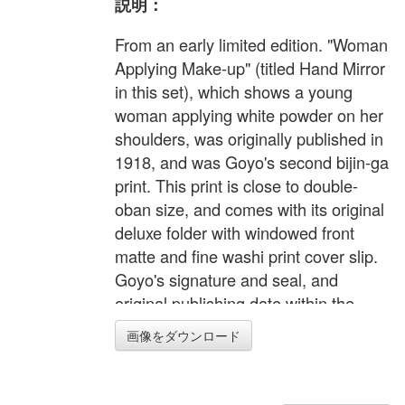
説明：
From an early limited edition. "Woman
Applying Make-up" (titled Hand Mirror
in this set), which shows a young
woman applying white powder on her
shoulders, was originally published in
1918, and was Goyo's second bijin-ga
print. This print is close to double-
oban size, and comes with its original
deluxe folder with windowed front
matte and fine washi print cover slip.
Goyo's signature and seal, and
original publishing date within the
image area; Publisher's seal in lower
画像をダウンロード
left margin, also Suzuki printer and
Uetani carver seals. This set contains
an extra print "Daughter in a Summer