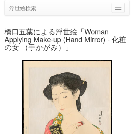
浮世絵検索
ナ
ビ
ゲ
ー
橋口五葉による浮世絵「Woman
シ
Applying Make-up (Hand Mirror) - 化粧
ョ
ン
の女 （手かがみ）」
の
切
り
替
え