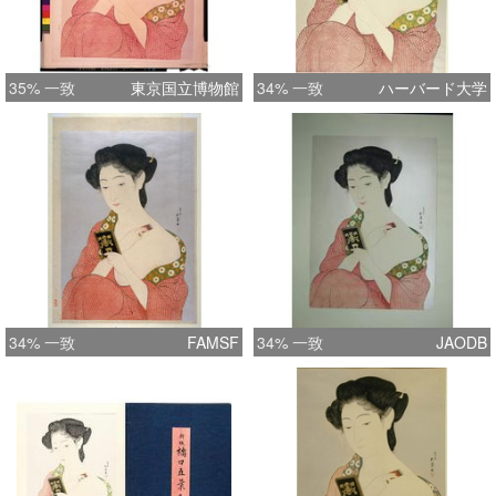
35% 一致
東京国立博物館
34% 一致
ハーバード大学
34% 一致
FAMSF
34% 一致
JAODB