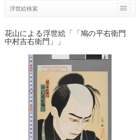
浮世絵検索
ナ
ビ
ゲ
ー
花山による浮世絵「「鳩の平右衛門
シ
中村吉右衛門」」
ョ
ン
の
切
り
替
え