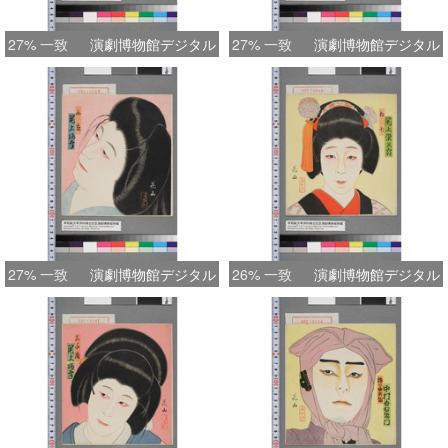
27% 一致
演劇博物館デジタル
27% 一致
演劇博物館デジタル
27% 一致
演劇博物館デジタル
26% 一致
演劇博物館デジタル