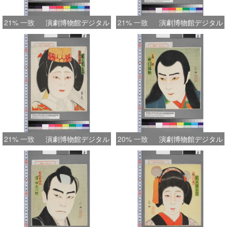
21% 一致
演劇博物館デジタル
21% 一致
演劇博物館デジタル
21% 一致
演劇博物館デジタル
20% 一致
演劇博物館デジタル