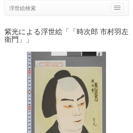
浮世絵検索
ナ
ビ
ゲ
ー
紫光による浮世絵「「時次郎 市村羽左
シ
衛門」」
ョ
ン
の
切
り
替
え