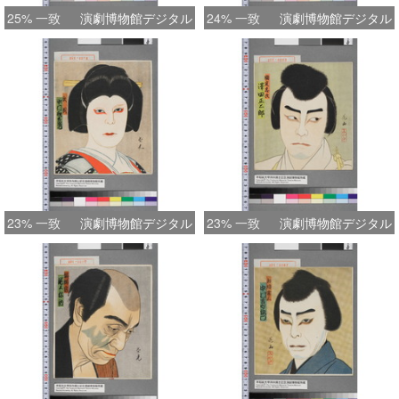
25% 一致
演劇博物館デジタル
24% 一致
演劇博物館デジタル
23% 一致
演劇博物館デジタル
23% 一致
演劇博物館デジタル