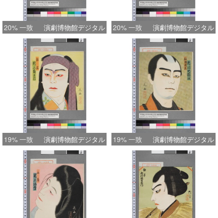
20% 一致
演劇博物館デジタル
20% 一致
演劇博物館デジタル
19% 一致
演劇博物館デジタル
19% 一致
演劇博物館デジタル