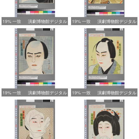
19% 一致
演劇博物館デジタル
19% 一致
演劇博物館デジタル
19% 一致
演劇博物館デジタル
19% 一致
演劇博物館デジタル