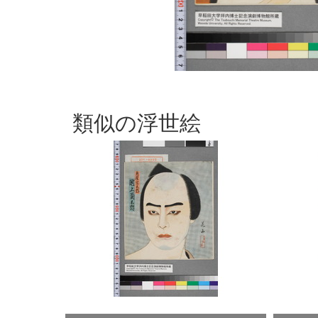
類似の浮世絵