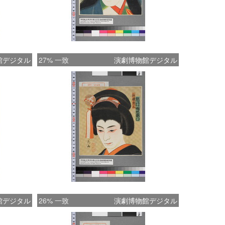
館デジタル
27% 一致
演劇博物館デジタル
館デジタル
26% 一致
演劇博物館デジタル