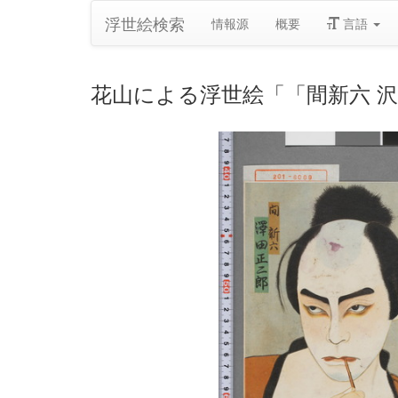
浮世絵検索
情報源
概要
言語
花山による浮世絵「「間新六 