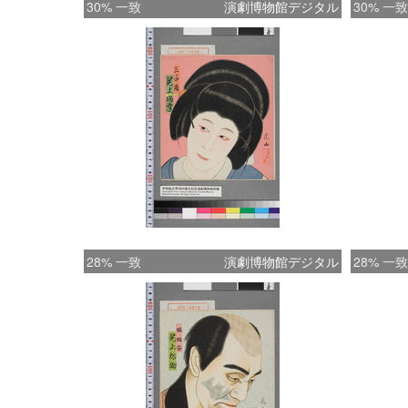
30% 一致
演劇博物館デジタル
30% 一致
28% 一致
演劇博物館デジタル
28% 一致