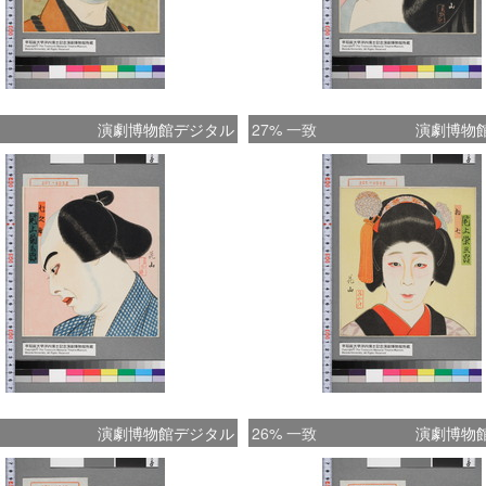
演劇博物館デジタル
27% 一致
演劇博物
演劇博物館デジタル
26% 一致
演劇博物