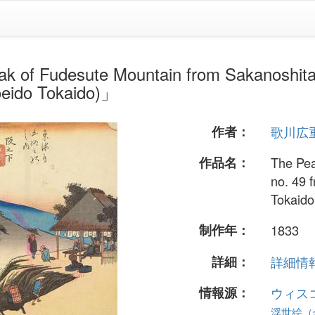
sute Mountain from Sakanoshita, no. 
Hoeido Tokaido)」
作者：
歌川広
作品名：
The Pea
no. 49 f
Tokaido
制作年：
1833
詳細：
詳細情報.
情報源：
ウィス
浮世絵（全