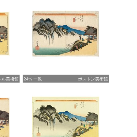
ルル美術館
24% 一致
ボストン美術館