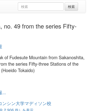
49 from the series Fifty-
重
k of Fudesute Mountain from Sakanoshita,
rom the series Fifty-three Stations of the
 (Hoeido Tokaido)
..
コンシン大学マディソン校
 2,906 件）を表示...