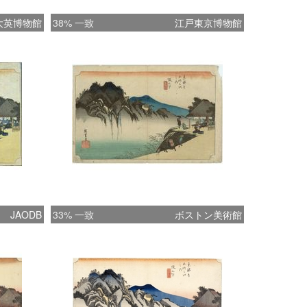
大英博物館
38% 一致
江戸東京博物館
JAODB
33% 一致
ボストン美術館