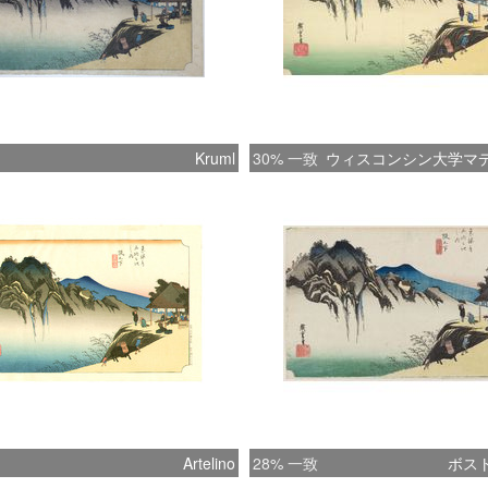
Kruml
30% 一致
ウィスコンシン大学マ
Artelino
28% 一致
ボス