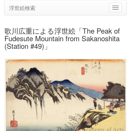
浮世絵検索
ナ
ビ
ゲ
ー
歌川広重による浮世絵「The Peak of
シ
Fudesute Mountain from Sakanoshita
ョ
ン
(Station #49)」
の
切
り
替
え