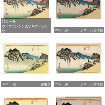
37% 一致
ウィスコンシン大学マディソン
33% 一致
ボストン美術館
校
32% 一致
原書房
32% 一致
ボストン美術館