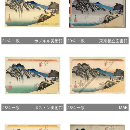
31% 一致
ホノルル美術館
29% 一致
東京都立図書館
28% 一致
ボストン美術館
26% 一致
MAK