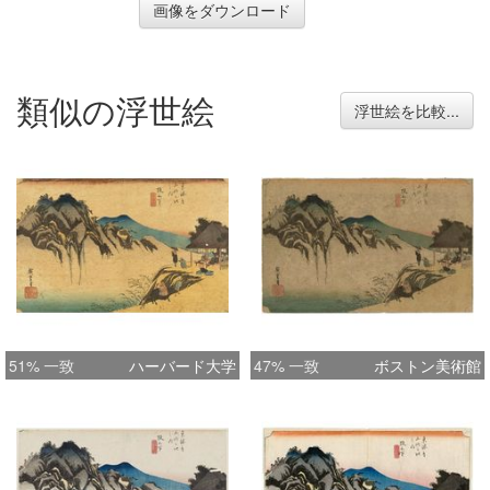
画像をダウンロード
類似の浮世絵
浮世絵を比較...
51% 一致
ハーバード大学
47% 一致
ボストン美術館