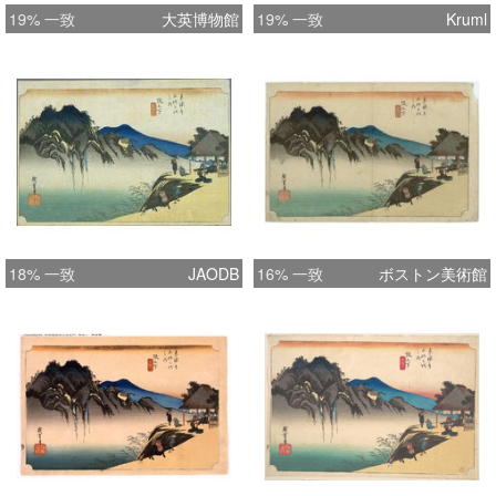
19% 一致
大英博物館
19% 一致
Kruml
18% 一致
JAODB
16% 一致
ボストン美術館