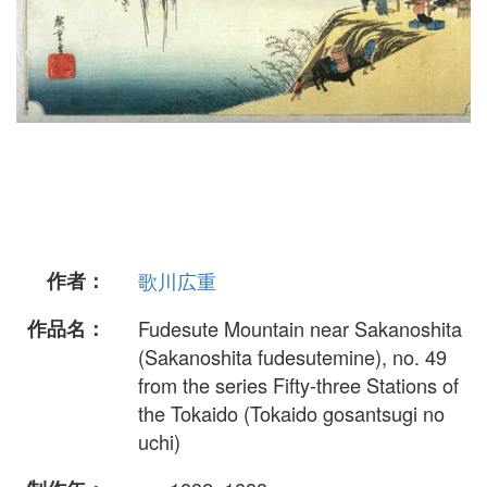
作者：
歌川広重
作品名：
Fudesute Mountain near Sakanoshita
(Sakanoshita fudesutemine), no. 49
from the series Fifty-three Stations of
the Tokaido (Tokaido gosantsugi no
uchi)