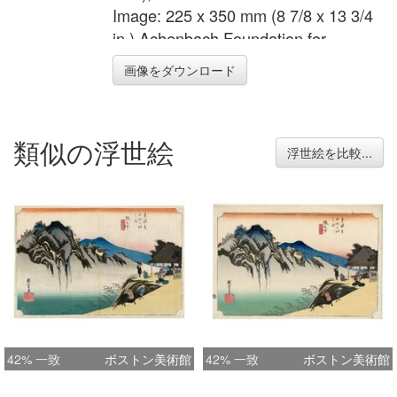
Image: 225 x 350 mm (8 7/8 x 13 3/4
in.) Achenbach Foundation for
Graphic Arts 1963.30.5203
画像をダウンロード
類似の浮世絵
浮世絵を比較...
42% 一致
ボストン美術館
42% 一致
ボストン美術館