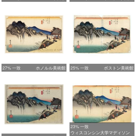
27% 一致
ホノルル美術館
25% 一致
ボストン美術館
23% 一致
ウィスコンシン大学マディソン