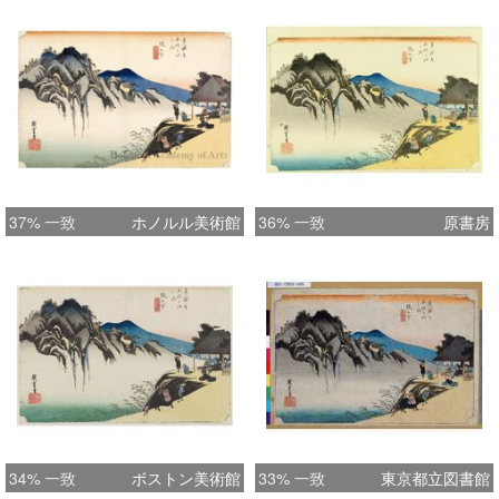
37% 一致
ホノルル美術館
36% 一致
原書房
34% 一致
ボストン美術館
33% 一致
東京都立図書館