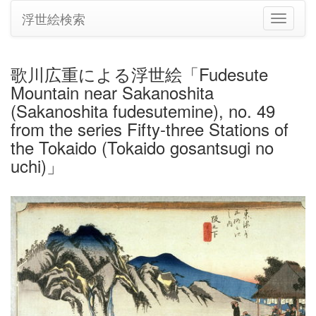
浮世絵検索
ナ
ビ
ゲ
ー
歌川広重による浮世絵「Fudesute
シ
Mountain near Sakanoshita
ョ
ン
(Sakanoshita fudesutemine), no. 49
の
from the series Fifty-three Stations of
切
the Tokaido (Tokaido gosantsugi no
り
uchi)」
替
え