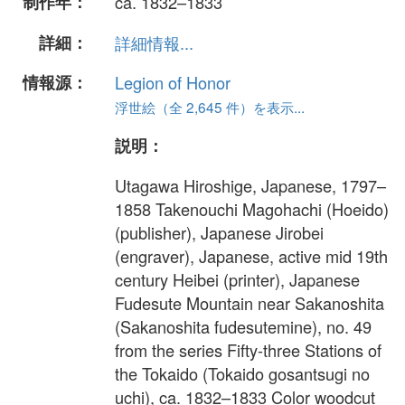
制作年：
ca. 1832–1833
詳細：
詳細情報...
情報源：
Legion of Honor
浮世絵（全 2,645 件）を表示...
説明：
Utagawa Hiroshige, Japanese, 1797–
1858 Takenouchi Magohachi (Hoeido)
(publisher), Japanese Jirobei
(engraver), Japanese, active mid 19th
century Heibei (printer), Japanese
Fudesute Mountain near Sakanoshita
(Sakanoshita fudesutemine), no. 49
from the series Fifty-three Stations of
the Tokaido (Tokaido gosantsugi no
uchi), ca. 1832–1833 Color woodcut