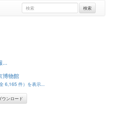
..
京博物館
 6,165 件）を表示...
ダウンロード