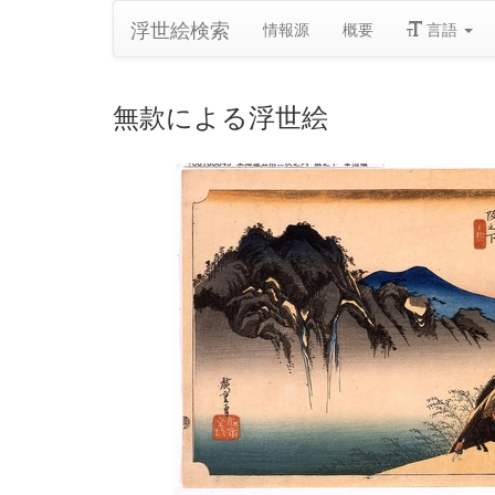
浮世絵検索
情報源
概要
言語
無款による浮世絵