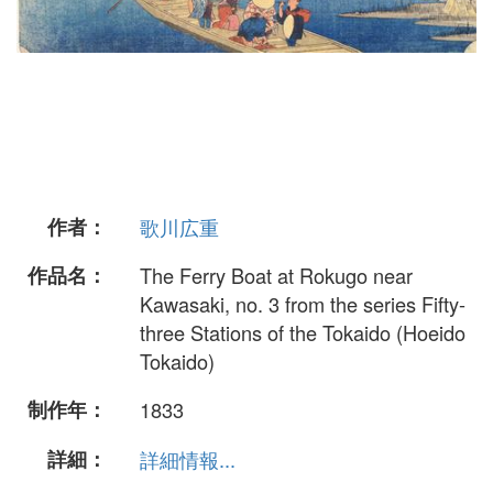
作者：
歌川広重
作品名：
The Ferry Boat at Rokugo near
Kawasaki, no. 3 from the series Fifty-
three Stations of the Tokaido (Hoeido
Tokaido)
制作年：
1833
詳細：
詳細情報...