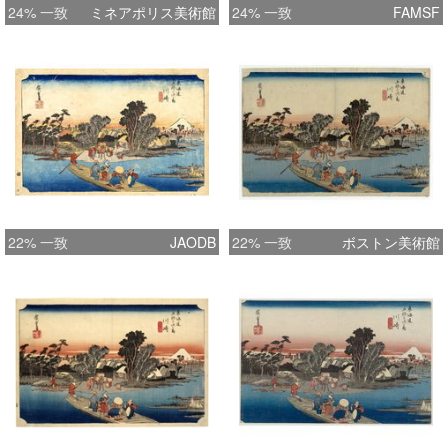
24% 一致
ミネアポリス美術館
24% 一致
FAMSF
22% 一致
JAODB
22% 一致
ボストン美術館