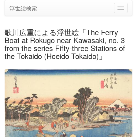
浮世絵検索
ナ
ビ
ゲ
ー
歌川広重による浮世絵「The Ferry
シ
Boat at Rokugo near Kawasaki, no. 3
ョ
ン
from the series Fifty-three Stations of
の
the Tokaido (Hoeido Tokaido)」
切
り
替
え