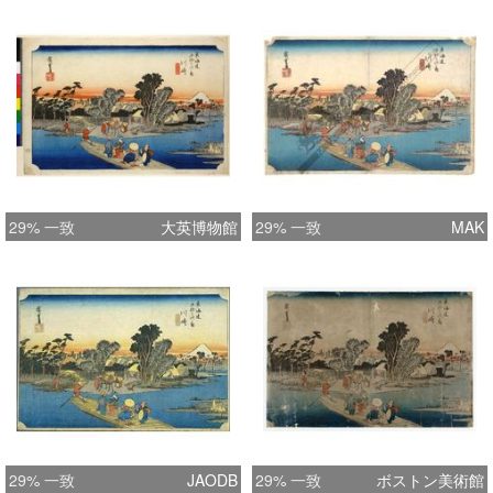
29% 一致
大英博物館
29% 一致
MAK
29% 一致
JAODB
29% 一致
ボストン美術館