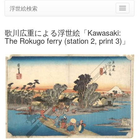
浮世絵検索
ナ
ビ
ゲ
ー
歌川広重による浮世絵「Kawasaki:
シ
The Rokugo ferry (station 2, print 3)」
ョ
ン
の
切
り
替
え