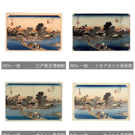
38% 一致
江戸東京博物館
38% 一致
ミネアポリス美術館
35% 一致
ボストン美術館
34% 一致
ホノルル美術館