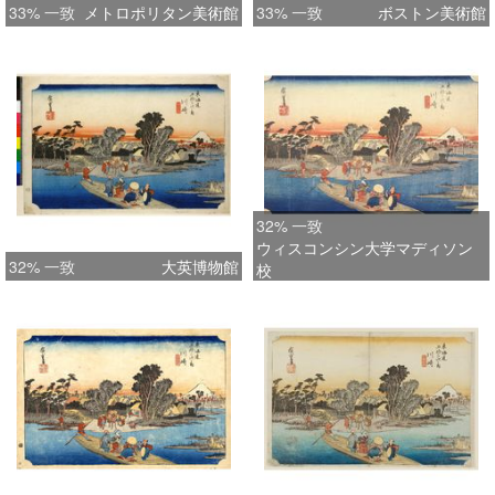
33% 一致
メトロポリタン美術館
33% 一致
ボストン美術館
32% 一致
ウィスコンシン大学マディソン
32% 一致
大英博物館
校