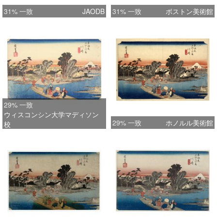
31% 一致
JAODB
31% 一致
ボストン美術館
29% 一致
ウィスコンシン大学マディソン
29% 一致
ホノルル美術館
校