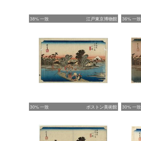
38% 一致
江戸東京博物館
36% 一致
30% 一致
ボストン美術館
30% 一致