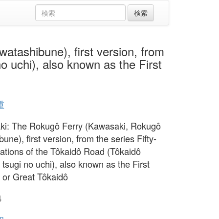
ibune), first version, from
o uchi), also known as the First
重
i: The Rokugô Ferry (Kawasaki, Rokugô
une), first version, from the series Fifty-
tations of the Tôkaidô Road (Tôkaidô
 tsugi no uchi), also known as the First
 or Great Tôkaidô
4