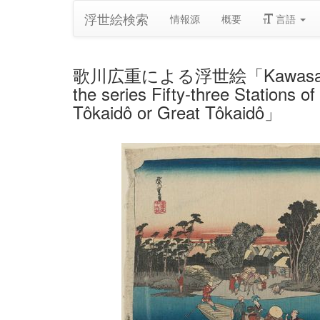
浮世絵検索
情報源
概要
言語
歌川広重による浮世絵「Kawasaki: The Ro
the series Fifty-three Stations o
Tôkaidô or Great Tôkaidô」