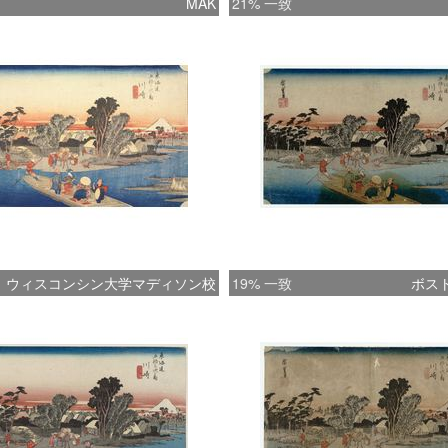
MAK
21% 一致
ウィスコンシン大学マディソン校
19% 一致
ボス