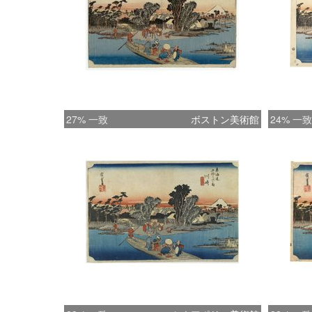
27% 一致
ボストン美術館
24% 一致