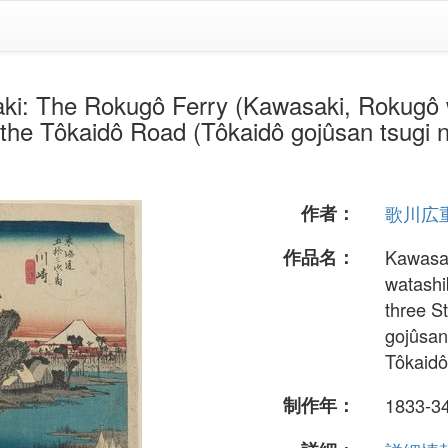
kugô Ferry (Kawasaki, Rokugô watash
f the Tôkaidô Road (Tôkaidô gojûsan tsugi n
作者：
歌川広
作品名：
Kawasak
watashib
three S
gojûsan
Tôkaidô
制作年：
1833-3