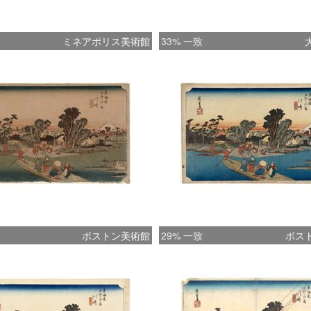
ミネアポリス美術館
33% 一致
ボストン美術館
29% 一致
ボス