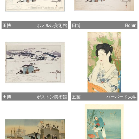
田博
ホノルル美術館
田博
Ronin
田博
ボストン美術館
五葉
ハーバード大学