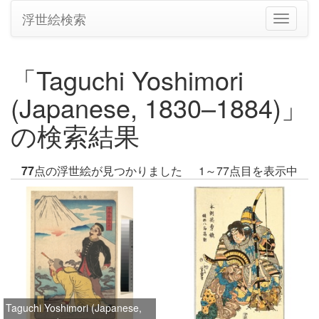
浮世絵検索
ナ
ビ
ゲ
ー
「Taguchi Yoshimori
シ
ョ
(Japanese, 1830–1884)」
ン
の
の検索結果
切
り
替
77
点の浮世絵が見つかりました
1～77点目を表示中
え
Taguchi Yoshimori (Japanese,