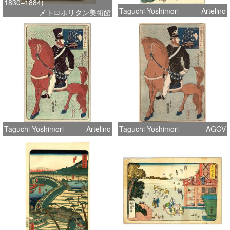
1830–1884)
Taguchi Yoshimori
Artelino
メトロポリタン美術館
Taguchi Yoshimori
Artelino
Taguchi Yoshimori
AGGV