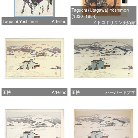
Taguchi (Utagawa) Yoshimori
(1830–1884)
Taguchi Yoshimori
Artelino
メトロポリタン美術館
田博
Artelino
田博
ハーバード大学