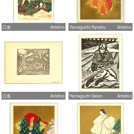
口進
Artelino
Yamaguchi Ryoshu
Artelino
口進
Artelino
Yamaguchi Seion
Artelino