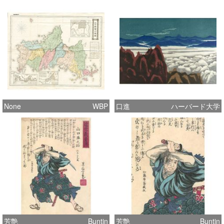
None
WBP
口進
ハーバード大学
芳艶
Buntin
芳艶
Buntin