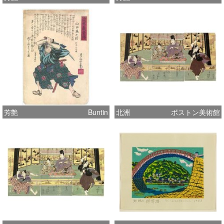
芳艶
Buntin
北洲
ボストン美術館