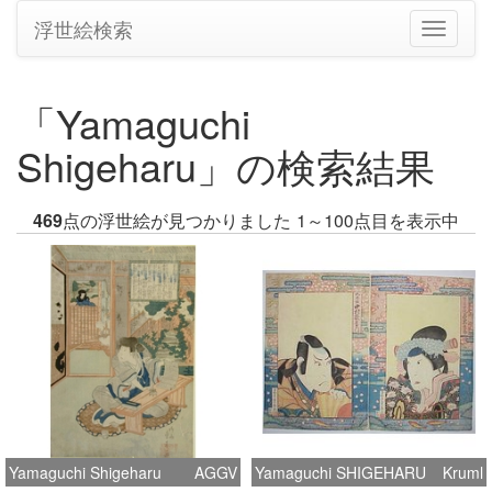
浮世絵検索
ナ
ビ
ゲ
ー
「Yamaguchi
シ
ョ
Shigeharu」の検索結果
ン
の
切
469
点の浮世絵が見つかりました
1～100点目を表示中
り
替
え
Yamaguchi Shigeharu
AGGV
Yamaguchi SHIGEHARU
Kruml