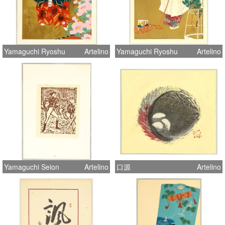
Yamaguchi Ryoshu
Artelino
Yamaguchi Ryoshu
Artelino
Yamaguchi Seion
Artelino
口源
Artelino