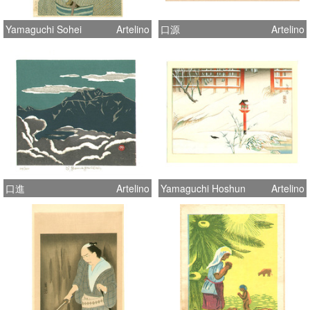
Yamaguchi Sohei
Artelino
口源
Artelino
口進
Artelino
Yamaguchi Hoshun
Artelino