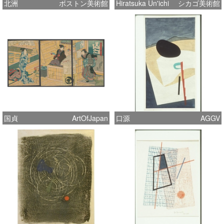
北洲
ボストン美術館
Hiratsuka Un'ichi
シカゴ美術館
国貞
ArtOfJapan
口源
AGGV