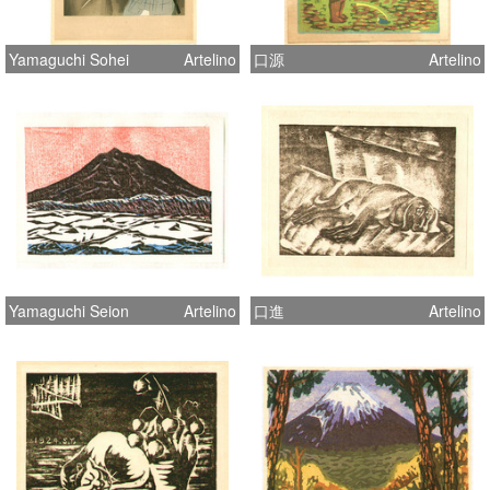
Yamaguchi Sohei
Artelino
口源
Artelino
Yamaguchi Seion
Artelino
口進
Artelino